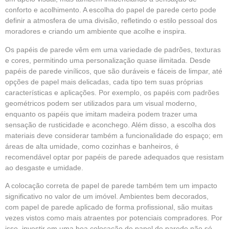
conforto e acolhimento. A escolha do papel de parede certo pode
definir a atmosfera de uma divisão, refletindo o estilo pessoal dos
moradores e criando um ambiente que acolhe e inspira.
Os papéis de parede vêm em uma variedade de padrões, texturas
e cores, permitindo uma personalização quase ilimitada. Desde
papéis de parede vinílicos, que são duráveis e fáceis de limpar, até
opções de papel mais delicadas, cada tipo tem suas próprias
características e aplicações. Por exemplo, os papéis com padrões
geométricos podem ser utilizados para um visual moderno,
enquanto os papéis que imitam madeira podem trazer uma
sensação de rusticidade e aconchego. Além disso, a escolha dos
materiais deve considerar também a funcionalidade do espaço; em
áreas de alta umidade, como cozinhas e banheiros, é
recomendável optar por papéis de parede adequados que resistam
ao desgaste e umidade.
A colocação correta de papel de parede também tem um impacto
significativo no valor de um imóvel. Ambientes bem decorados,
com papel de parede aplicado de forma profissional, são muitas
vezes vistos como mais atraentes por potenciais compradores. Por
isso, investir em uma boa colocação de papel de parede não só