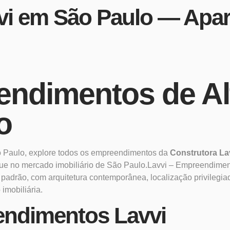
i em São Paulo — Apar
endimentos de Al
o
 Paulo, explore todos os empreendimentos da
Construtora La
que no mercado imobiliário de São Paulo.Lavvi – Empreendime
padrão, com arquitetura contemporânea, localização privilegiad
imobiliária.
endimentos Lavvi