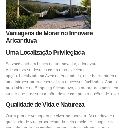
Vantagens de Morar no Innovare
Aricanduva
Uma Localização Privilegiada
Se você está em busca de um novo lar, o
Innovare
Aricanduva
se destaca como uma excelente
opção.
Localizado
na Avenida Aricanduva, este bairro oferece
uma infraestrutura desenvolvida e acessos facilitados. Com a
proximidade do Shopping Aricanduva, os moradores possuem
tudo o que precisam à mão, desde
compras
a opções de lazer.
Qualidade de Vida e Natureza
Outra grande
vantagem
de viver no Innovare Aricanduva é a
qualidade de vida proporcionada pelo ambiente. Imagine-se
cercado por áreas verdes e parques deslumbrantes, que