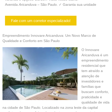
Avenida
Aricanduva
– São Paulo. ✓ Garanta sua unidade
Fale com um corretor especializado!
Empreendimento
Innovare Aricanduva: Um Novo Marco de
Qualidade e Conforto em São Paulo
O Innovare
Aricanduva é um
empreendimento
residencial que
tem atraído a
atenção de
investidores e
famílias que
buscam conforto,
praticidade e
qualidade de vida
na cidade de São Paulo. Localizado na zona leste da capital