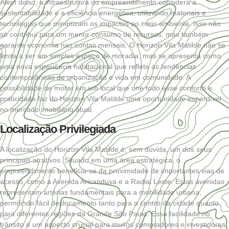
Além disso, a infraestrutura do empreendimento considera a
sustentabilidade e a eficiência energética, utilizando materiais e
tecnologias que minimizam os impactos ao meio ambiente. Isso não
só contribui para um menor consumo de recursos, mas também
garante economia nas contas mensais. O Horizon Vila Matilde não se
limita a ser um simples espaço de moradia, mas se apresenta como
uma nova experiência habitacional que reflete as tendências
contemporâneas de urbanização e vida em comunidade. A
possibilidade de morar em um local que une todo esse conforto e
praticidade faz do Horizon Vila Matilde uma oportunidade imperdível
no mercado imobiliário atual.
Localização Privilegiada
A localização do Horizon Vila Matilde é, sem dúvida, um dos seus
principais atrativos. Situado em uma área estratégica, o
empreendimento beneficia-se da proximidade de importantes vias de
acesso, como a Avenida Aricanduva e a Radial Leste. Estas avenidas
representam artérias fundamentais para a mobilidade urbana,
permitindo fácil deslocamento tanto para o centro da cidade quanto
para diferentes regiões da Grande São Paulo. Essa facilidade no
trânsito é um aspecto crucial para muitos compradores e investidores