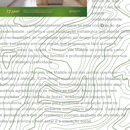
em um de São
Paulo. Com um
projeto
cuidadosamente
planejado, este empreendimento destaca-se pela combinação de
modernidade, conforto e uma localização estratégica que atende tanto
às necessidades de mobilidade quanto ao desejo por qualidade de
vida. Localizado em uma região que proporciona fácil acesso a
diversas áreas da cidade, o Horizon Vila Matilde se posiciona como
uma excelente opção para famílias e profissionais que valorizam sua
rotina e desejam praticidade.
A arquitetura do Horizon Vila Matilde é um dos pontos que mais
chamam a atenção. Com design inovador e atenção aos detalhes, os
edifícios prometem não apenas funcionalidade, mas também uma
estética agradável que se integra ao bairro. Áreas comuns bem
equipadas, como salões de festas, academias e espaços de
convivência, são projetadas para promover a interação entre os
moradores, criando um ambiente comunitário acolhedor. Cada detalhe
é pensado para que os residentes possam desfrutar de um estilo de
vida que prioriza o bem-estar e a interação social.