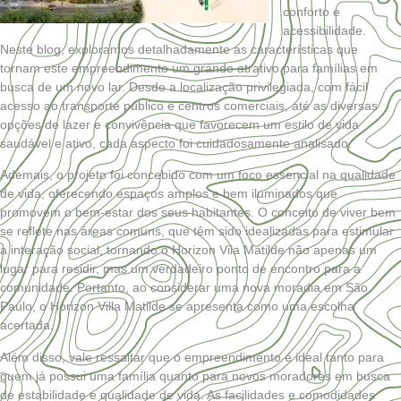
conforto e
acessibilidade.
Neste blog, exploramos detalhadamente as características que
tornam este empreendimento um grande atrativo para famílias em
busca de um novo lar. Desde a localização privilegiada, com fácil
acesso ao transporte público e centros comerciais, até as diversas
opções de lazer e convivência que favorecem um estilo de vida
saudável e ativo, cada aspecto foi cuidadosamente analisado.
Ademais, o projeto foi concebido com um foco essencial na qualidade
de vida, oferecendo espaços amplos e bem iluminados que
promovem o bem-estar dos seus habitantes. O conceito de viver bem
se reflete nas áreas comuns, que têm sido idealizadas para estimular
a interação social, tornando o Horizon Vila Matilde não apenas um
lugar para residir, mas um verdadeiro ponto de encontro para a
comunidade. Portanto, ao considerar uma nova moradia em São
Paulo, o Horizon Villa Matilde se apresenta como uma escolha
acertada.
Além disso, vale ressaltar que o empreendimento é ideal tanto para
quem já possui uma família quanto para novos moradores em busca
de estabilidade e qualidade de vida. As facilidades e comodidades