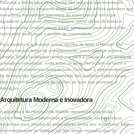
Ciclovias e trilhas para caminhadas são recursos que incentivam
hábitos saudáveis, enquanto áreas de fitness ao ar livre permitem que
moradores mantenham sua rotina de exercícios em um lugar
agradável e acessível. Outros espaços, como salões de festas e
churrasqueiras, proporcionam locais adequados para celebrações,
reforçando ainda mais o sentido de comunidade.
Para aqueles que buscam outras opções de lazer, o Horizon Vila
Matilde oferece áreas de entretenimento, como salas de jogos e
cinema. Essas facilidades contribuem para a criação de um ambiente
animado e convidativo, onde todas as gerações podem se reunir e
desfrutar de momentos inesquecíveis. Com isso, o empreendimento
se destaca não apenas pela qualidade das unidades habitacionais,
mas também pela riqueza de opções de lazer que promove a
interação.
Arquitetura Moderna e Inovadora
A arquitetura do Horizon Vila Matilde representa uma fusão
harmoniosa entre modernidade e funcionalidade, características
essenciais para atender às expectativas atuais dos moradores. Este
empreendimento se destaca por seu design inovador, que foi