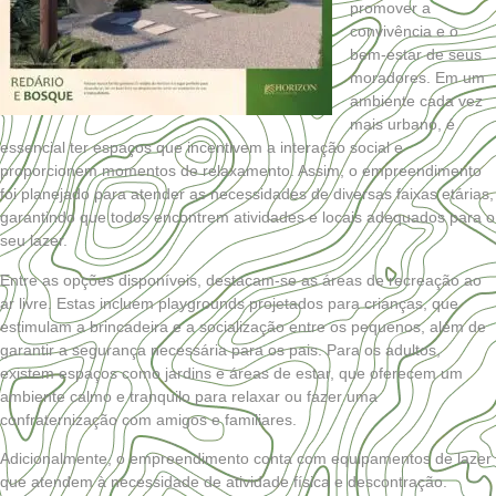
promover a
convivência e o
bem-estar de seus
moradores. Em um
ambiente cada vez
mais urbano, é
essencial ter espaços que incentivem a interação social e
proporcionem momentos de relaxamento. Assim, o empreendimento
foi planejado para atender as necessidades de diversas faixas etárias,
garantindo que todos encontrem atividades e locais adequados para o
seu lazer.
Entre as opções disponíveis, destacam-se as áreas de recreação ao
ar livre. Estas incluem playgrounds projetados para crianças, que
estimulam a brincadeira e a socialização entre os pequenos, além de
garantir a segurança necessária para os pais. Para os adultos,
existem espaços como jardins e áreas de estar, que oferecem um
ambiente calmo e tranquilo para relaxar ou fazer uma
confraternização com amigos e familiares.
Adicionalmente, o empreendimento conta com equipamentos de lazer
que atendem à necessidade de atividade física e descontração.