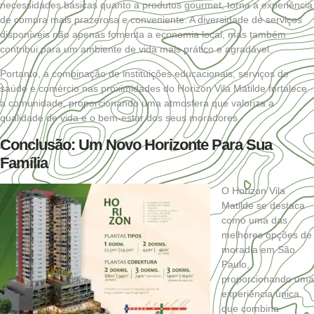
necessidades básicas quanto a produtos gourmet, torna a experiência
de compra mais prazerosa e conveniente. A diversidade de serviços
disponíveis não apenas fomenta a economia local, mas também
contribui para um ambiente de vida mais prático e agradável.
Portanto, a combinação de instituições educacionais, serviços de
saúde e comércio nas proximidades do Horizon Vila Matilde fortalece
a comunidade, proporcionando uma atmosfera que valoriza a
qualidade de vida e o bem-estar dos seus moradores.
Conclusão: Um Novo Horizonte Para Sua
Família
O Horizon Vila
Matilde se destaca
como uma das
melhores opções de
moradia em São
Paulo,
proporcionando uma
experiência única
que combina