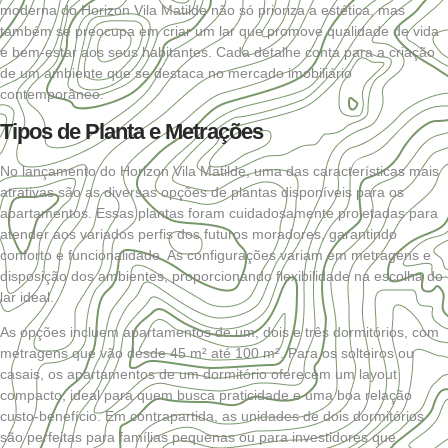
moderna do Horizon Vila Matilde não só prioriza a estética, mas
também se preocupa em criar um lar que promove qualidade de vida
e bem-estar aos seus habitantes. Cada detalhe conta para a criação
de um ambiente que se destaca no mercado imobiliário
contemporâneo.
Tipos de Planta e Metrações
No lançamento do Horizon Vila Matilde, uma das características mais
atrativas são as diversas opções de plantas disponíveis para os
apartamentos. Essas plantas foram cuidadosamente projetadas para
atender aos variados perfis dos futuros moradores, garantindo
conforto e funcionalidade. As configurações variam em metragens e
disposição dos ambientes, proporcionando flexibilidade na escolha do
lar ideal.
As opções incluem apartamentos de um, dois e três dormitórios, com
metragens que vão desde 45 m² até 100 m². Para os solteiros ou
casais, os apartamentos de um dormitório oferecem um layout
compacto, ideal para quem busca praticidade e uma boa relação
custo-benefício. Em contrapartida, as unidades de dois dormitórios
são perfeitas para famílias pequenas ou para investidores que