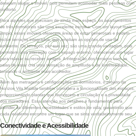
desejam alugar o imóvel, pois permitem acomodar mais pessoas com
conforto.
Para aqueles que precisam de ainda mais espaço, os apartamentos
de três dormitórios são uma excelente escolha. Com um layout mais
amplo, esses imóveis oferecem áreas de estar generosas e podem
incluir terraços integrados, que ampliam as opções de uso do
ambiente. Os terraços, por sua vez, são uma grande vantagem, pois
permitem uma interação com o espaço externo, oferecendo um lugar
para relaxar ou receber amigos. A integração dos terraços com as
salas de estar cria uma sensação de amplitude e de luminosidade,
tornando o ambiente mais acolhedor.
Além das metragens e configurações de dormitórios, o projeto do
Horizon Vila Matilde também considera a funcionalidade dos espaços,
proporcionando plantas que favorecem a circulação e a privacidade
dos moradores. Essa atenção aos detalhes é fundamental para
atender às diferentes necessidades e estilos de vida, garantindo que
cada residente encontre um lugar que se sinta verdadeiramente seu.
Conectividade e Acessibilidade