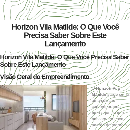
Horizon Vila Matilde: O Que Você
Precisa Saber Sobre Este
Lançamento
Horizon Vila Matilde: O Que Você Precisa Saber
Sobre Este Lançamento
Visão Geral do Empreendimento
O
Horizon Vila
Matilde
surge como
uma solução
contemporânea
para aqueles que
buscam um
novo
padrão de moradia