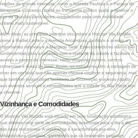
regiões de grande interesse, como a Avenida Paulista e o Parque do
Ibirapuera. O acesso rápido ao transporte público ajuda a diminuir o
uso de veículos particulares, contribuindo para uma mobilidade
urbana mais sustentável.
Além disso, as principais vias que circundam o Horizon Vila Matilde,
como a Radial Leste e a Avenida Aricanduva, facilitam o acesso a
importantes rodovias e à Marginal Tietê. Estes corredores viários são
fundamentais para a conexão com o restante da cidade e facilitam o
acesso a pontos de interesse, como shopping centers, centros
comerciais e áreas de lazer. Assim, os moradores têm a vantagem de
viver em um local que não apenas oferece conforto e segurança, mas
que também proporciona facilidade de locomoção e acesso rápido
aos diversos serviços e comodidades que a cidade de São Paulo tem
a oferecer.
Vizinhança e Comodidades
O Horizon Vila Matilde está situado em uma localização estratégica
que oferece uma série de comodidades essenciais para o dia a dia
dos seus moradores. A vizinhança é caracterizada por uma
infraestrutura completa, garantindo que os residentes possuam