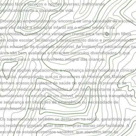
acesso fácil a serviços e opções diversas, melhorando
significativamente a qualidade de vida.
Próximo ao empreendimento, encontra-se uma variedade de escolas,
que vão desde a educação infantil até o ensino médio. Esta
proximidade constitui uma vantagem crucial para famílias com filhos
em idade escolar, facilitando o deslocamento diário e proporcionando
uma educação de qualidade acessível. As instituições educacionais na
área são bem avaliadas e oferecem currículos diversificados, o que
contribui para o desenvolvimento integral das crianças.
Além de opções educacionais, a vizinhança abriga hospitais e clínicas
médicas, assegurando que os moradores do Horizon Vila Matilde
tenham acesso a cuidados de saúde de qualidade. A presença de
serviços médicos nas proximidades é um fator importante a ser
considerado na escolha de um imóvel, pois proporciona tranquilidade
e segurança em situações de emergência ou necessidade de
atendimentos regulares.
Os supermercados também se destacam na região, garantindo que
os residentes possam fazer suas compras diárias com facilidade. A
escolha de estabelecimentos variados, que atendem tanto às