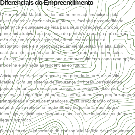
Diferenciais do Empreendimento
O Horizon Vila Matilde se destaca no mercado imobiliário pela
diversidade de diferenciais que oferece, focando na comodidade,
segurança e qualidade de vida para seus moradores. Um dos
principais atrativos é a presença de pontos de recarga para carros
elétricos, um recurso essencial em um contexto onde a
sustentabilidade e a preocupação ambiental estão em alta. Essa
estrutura não apenas atende à crescente demanda por veículos
elétricos, mas também posiciona o empreendimento como uma opção
moderna e alinhada às tendências do futuro.
Adicionalmente, a segurança é uma prioridade no Horizon Vila
Matilde. Com um sistema de segurança 24 horas, os residentes
podem contar com um ambiente seguro e protegido. Isso inclui a
presença de vigilância, câmeras e controle de acesso, proporcionando
tranquilidade a todos os moradores. Essa preocupação com a
segurança se reflete na modernidade da portaria, que integra
tecnologia e eficiência, tornando o acesso ao condomínio ainda mais
seguro e prático.
Outro diferencial importante do Horizon Vila Matilde é o planejamento