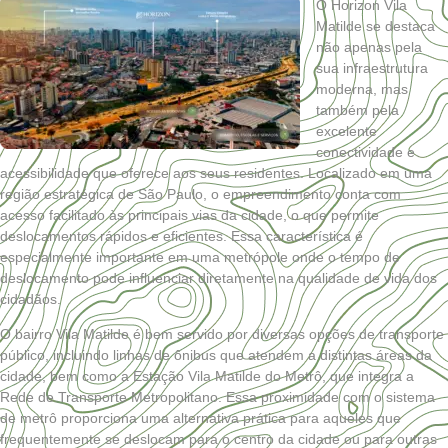
O Horizon Vila
Matilde se destaca
não apenas pela
sua infraestrutura
moderna, mas
também pela
excelente
conectividade e
acessibilidade que oferece aos seus residentes. Localizado em uma
região estratégica de São Paulo, o empreendimento conta com
acesso facilitado às principais vias da cidade, o que permite
deslocamentos rápidos e eficientes. Essa característica é
especialmente importante em uma metrópole onde o tempo de
deslocamento pode influenciar diretamente na qualidade de vida dos
cidadãos.
O bairro Vila Matilde é bem servido por diversas opções de transporte
público, incluindo linhas de ônibus que atendem a distintas áreas da
cidade, bem como a Estação Vila Matilde do Metrô, que integra a
Rede de Transporte Metropolitano. Essa proximidade com o sistema
de metrô proporciona uma alternativa prática para aqueles que
frequentemente se deslocam para o centro da cidade ou para outras