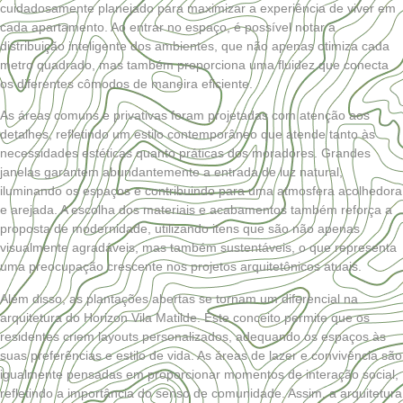
cuidadosamente planejado para maximizar a experiência de viver em
cada apartamento. Ao entrar no espaço, é possível notar a
distribuição inteligente dos ambientes, que não apenas otimiza cada
metro quadrado, mas também proporciona uma fluidez que conecta
os diferentes cômodos de maneira eficiente.
As áreas comuns e privativas foram projetadas com atenção aos
detalhes, refletindo um estilo contemporâneo que atende tanto às
necessidades estéticas quanto práticas dos moradores. Grandes
janelas garantem abundantemente a entrada de luz natural,
iluminando os espaços e contribuindo para uma atmosfera acolhedora
e arejada. A escolha dos materiais e acabamentos também reforça a
proposta de modernidade, utilizando itens que são não apenas
visualmente agradáveis, mas também sustentáveis, o que representa
uma preocupação crescente nos projetos arquitetônicos atuais.
Além disso, as plantações abertas se tornam um diferencial na
arquitetura do Horizon Vila Matilde. Este conceito permite que os
residentes criem layouts personalizados, adequando os espaços às
suas preferências e estilo de vida. As áreas de lazer e convivência são
igualmente pensadas em proporcionar momentos de interação social,
refletindo a importância do senso de comunidade. Assim, a arquitetura