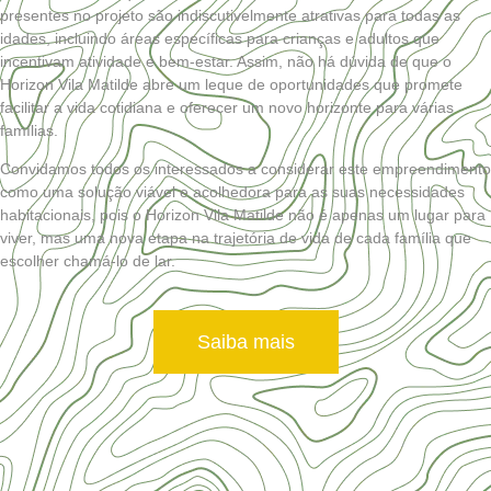
presentes no projeto são indiscutivelmente atrativas para todas as
idades, incluindo áreas específicas para crianças e adultos que
incentivam atividade e bem-estar. Assim, não há dúvida de que o
Horizon Vila Matilde abre um leque de oportunidades que promete
facilitar a vida cotidiana e oferecer um novo horizonte para várias
famílias.
Convidamos todos os interessados a considerar este empreendimento
como uma solução viável e acolhedora para as suas necessidades
habitacionais, pois o Horizon Vila Matilde não é apenas um lugar para
viver, mas uma nova etapa na trajetória de vida de cada família que
escolher chamá-lo de lar.
Saiba mais