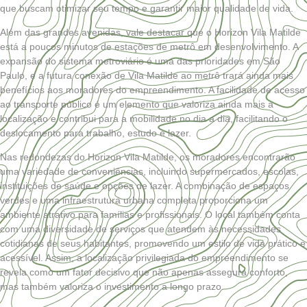
que buscam otimizar seu tempo e garantir maior qualidade de vida.
Além das grandes avenidas, vale destacar que o Horizon Vila Matilde
está a poucos minutos de estações de metrô em desenvolvimento. A
expansão do sistema metroviário é uma das prioridades em São
Paulo, e a futura conexão de Vila Matilde ao metrô trará ainda mais
benefícios aos moradores do empreendimento. A facilidade de acesso
ao transporte público é um elemento que valoriza ainda mais a
localização e contribui para a mobilidade no dia a dia, facilitando o
deslocamento para trabalho, estudo e lazer.
Nas redondezas do Horizon Vila Matilde, os moradores encontrarão
uma variedade de conveniências, incluindo supermercados, escolas,
instituições de saúde e opções de lazer. A combinação de espaços
verdes e uma infraestrutura urbana completa proporciona um
ambiente atrativo para famílias e profissionais. O local também conta
com uma diversidade de serviços que atendem às necessidades
cotidianas de seus habitantes, promovendo um estilo de vida prático e
acessível. Assim, a localização privilegiada do empreendimento se
revela como um fator decisivo que não apenas assegura conforto,
mas também valoriza o investimento a longo prazo.