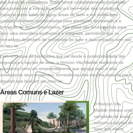
das áreas de convivência. Estas foram cuidadosamente projetadas
para promover a interação social e o bem-estar dos moradores.
Espaços como salas de jogos, áreas de lazer e um jardim bem
cuidado oferecem oportunidades para atividades recreativas e a
formação de laços comunitários. Tais áreas são fundamentais para
criar uma atmosfera acolhedora e integrada, permitindo que os
moradores desfrutem de momentos de lazer e descontração sem sair
do seu lar.
Com um leque de facilidades que vai desde a sustentabilidade até
segurança e opções de lazer, o Horizon Vila Matilde realmente se
apresenta como um empreendimento que agrega valor à vida
cotidiana de seus residentes, tornando-se uma escolha atraente para
aqueles que buscam um novo lar.
Áreas Comuns e Lazer
O Horizon Vila
Matilde oferece uma
variedade de áreas
comuns e opções de
lazer que visam