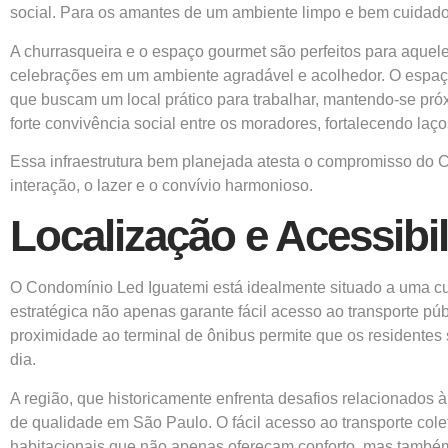
social. Para os amantes de um ambiente limpo e bem cuidado,
A churrasqueira e o espaço gourmet são perfeitos para aquel
celebrações em um ambiente agradável e acolhedor. O espaço
que buscam um local prático para trabalhar, mantendo-se p
forte convivência social entre os moradores, fortalecendo l
Essa infraestrutura bem planejada atesta o compromisso do 
interação, o lazer e o convívio harmonioso.
Localização e Acessibi
O Condomínio Led Iguatemi está idealmente situado a uma cu
estratégica não apenas garante fácil acesso ao transporte 
proximidade ao terminal de ônibus permite que os residentes
dia.
A região, que historicamente enfrenta desafios relacionado
de qualidade em São Paulo. O fácil acesso ao transporte colet
habitacionais que não apenas ofereçam conforto, mas também 