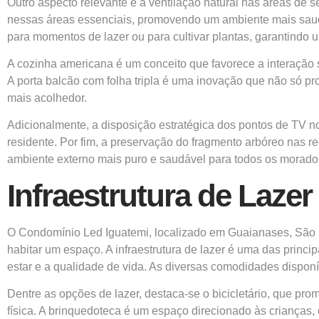
Outro aspecto relevante é a ventilação natural nas áreas de 
nessas áreas essenciais, promovendo um ambiente mais saudáv
para momentos de lazer ou para cultivar plantas, garantindo
A cozinha americana é um conceito que favorece a interação s
A porta balcão com folha tripla é uma inovação que não só p
mais acolhedor.
Adicionalmente, a disposição estratégica dos pontos de TV no
residente. Por fim, a preservação do fragmento arbóreo nas r
ambiente externo mais puro e saudável para todos os morado
Infraestrutura de Laze
O Condomínio Led Iguatemi, localizado em Guaianases, São P
habitar um espaço. A infraestrutura de lazer é uma das princip
estar e a qualidade de vida. As diversas comodidades dispo
Dentre as opções de lazer, destaca-se o bicicletário, que pro
física. A brinquedoteca é um espaço direcionado às crianças,