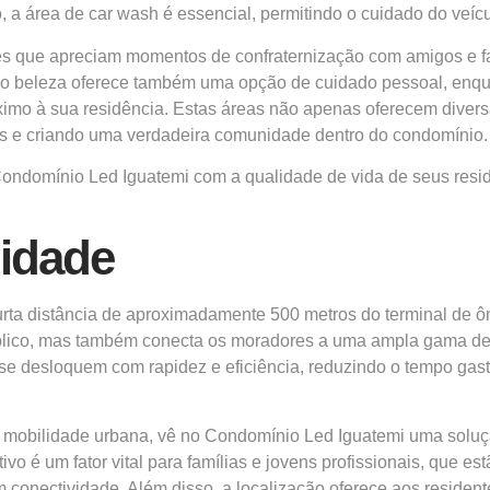
 a área de car wash é essencial, permitindo o cuidado do veíc
es que apreciam momentos de confraternização com amigos e fam
 beleza oferece também uma opção de cuidado pessoal, enquan
róximo à sua residência. Estas áreas não apenas oferecem di
aços e criando uma verdadeira comunidade dentro do condomínio.
Condomínio Led Iguatemi com a qualidade de vida de seus res
lidade
rta distância de aproximadamente 500 metros do terminal de ô
público, mas também conecta os moradores a uma ampla gama de
 se desloquem com rapidez e eficiência, reduzindo o tempo gas
s à mobilidade urbana, vê no Condomínio Led Iguatemi uma sol
ivo é um fator vital para famílias e jovens profissionais, que 
conectividade. Além disso, a localização oferece aos resident