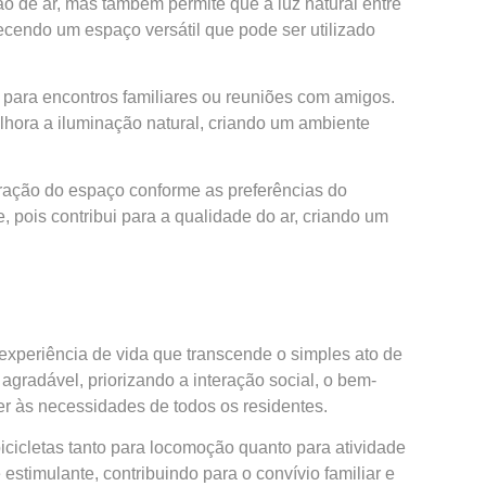
ão de ar, mas também permite que a luz natural entre
cendo um espaço versátil que pode ser utilizado
l para encontros familiares ou reuniões com amigos.
lhora a iluminação natural, criando um ambiente
guração do espaço conforme as preferências do
 pois contribui para a qualidade do ar, criando um
xperiência de vida que transcende o simples ato de
 agradável, priorizando a interação social, o bem-
r às necessidades de todos os residentes.
bicicletas tanto para locomoção quanto para atividade
stimulante, contribuindo para o convívio familiar e