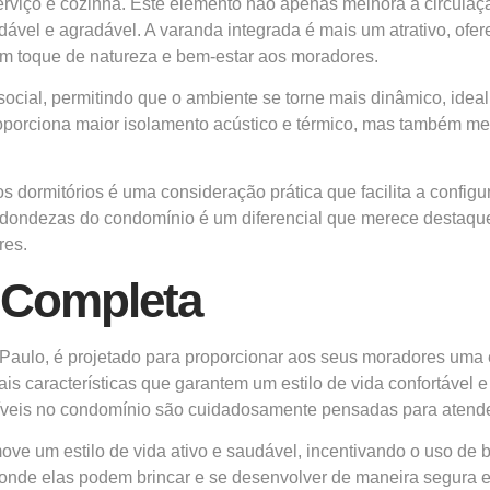
serviço e cozinha. Este elemento não apenas melhora a circulaç
el e agradável. A varanda integrada é mais um atrativo, ofere
 um toque de natureza e bem-estar aos moradores.
ocial, permitindo que o ambiente se torne mais dinâmico, idea
roporciona maior isolamento acústico e térmico, mas também me
s dormitórios é uma consideração prática que facilita a confi
edondezas do condomínio é um diferencial que merece destaque,
res.
r Completa
aulo, é projetado para proporcionar aos seus moradores uma e
ais características que garantem um estilo de vida confortável e
níveis no condomínio são cuidadosamente pensadas para atende
move um estilo de vida ativo e saudável, incentivando o uso de 
 onde elas podem brincar e se desenvolver de maneira segura e e