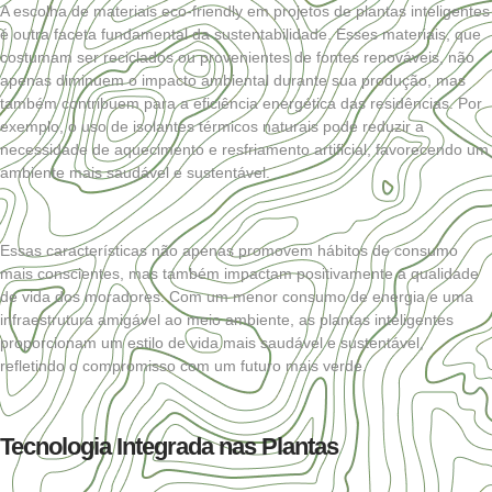
A escolha de materiais eco-friendly em projetos de plantas inteligentes
é outra faceta fundamental da sustentabilidade. Esses materiais, que
costumam ser reciclados ou provenientes de fontes renováveis, não
apenas diminuem o impacto ambiental durante sua produção, mas
também contribuem para a eficiência energética das residências. Por
exemplo, o uso de isolantes térmicos naturais pode reduzir a
necessidade de aquecimento e resfriamento artificial, favorecendo um
ambiente mais saudável e sustentável.
Essas características não apenas promovem hábitos de consumo
mais conscientes, mas também impactam positivamente a qualidade
de vida dos moradores. Com um menor consumo de energia e uma
infraestrutura amigável ao meio ambiente, as plantas inteligentes
proporcionam um estilo de vida mais saudável e sustentável,
refletindo o compromisso com um futuro mais verde.
Tecnologia Integrada nas Plantas