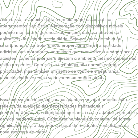
Além disso, a conectividade é um elemento essencial nos
apartamentos Neo Estilo. A integração com dispositivos móveis
permite monitorar e gerenciar as funções da casa através de
aplicativos, facilitando a vida diária. Seja por meio de tablet ou
smartphone, o controle remoto proporciona uma tranquilidade
adicional aos moradores, permitindo que monitorizem a segurança,
acessem câmeras internas e ajustem o ambiente mesmo quando não
estão presentes. Com isso, a tecnologia não apenas entrega
praticidade, mas também um senso de controle e segurança,
aspectos cada vez mais valorizados no mundo atual.
Essas inovações tecnológicas nas plantas dos apartamentos são
reflexos da evolução das necessidades habitacionais
contemporâneas, ressaltando a importância de se adaptar a um estilo
de vida moderno e ágil. Cada detalhe planejado contribui de forma
significativa para a experiência geral do residente, consolidando a
nova proposta de morar.