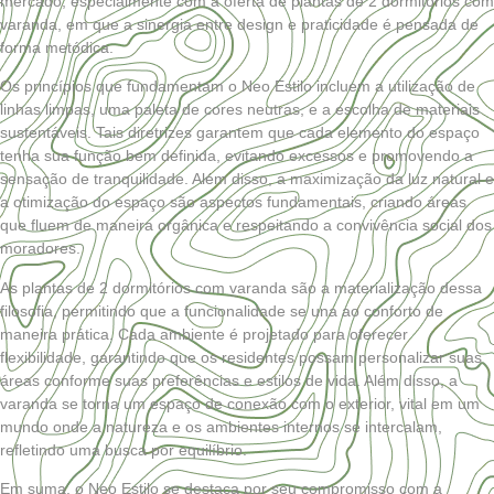
mercado, especialmente com a oferta de plantas de 2 dormitórios com
varanda, em que a sinergia entre design e
praticidade
é pensada de
forma metódica.
Os princípios que fundamentam o Neo Estilo incluem a utilização de
linhas limpas, uma paleta de cores neutras, e a escolha de materiais
sustentáveis. Tais diretrizes garantem que cada elemento do espaço
tenha sua função bem definida, evitando excessos e promovendo a
sensação de tranquilidade. Além disso, a maximização da luz natural e
a otimização do espaço são aspectos fundamentais, criando áreas
que fluem de maneira orgânica e respeitando a convivência social dos
moradores.
As plantas de 2 dormitórios com varanda são a materialização dessa
filosofia, permitindo que a funcionalidade se una ao conforto de
maneira prática. Cada ambiente é projetado para oferecer
flexibilidade, garantindo que os residentes possam personalizar suas
áreas conforme suas preferências e estilos de vida. Além disso, a
varanda se torna um espaço de conexão com o exterior, vital em um
mundo onde a natureza e os ambientes internos se intercalam,
refletindo uma busca por equilíbrio.
Em suma, o Neo Estilo se destaca por seu compromisso com a