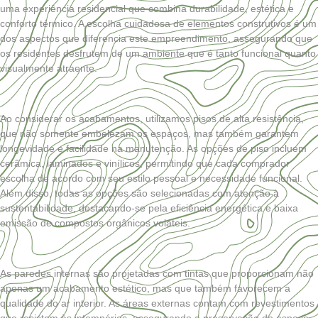
uma experiência residencial que combina durabilidade, estética e
conforto térmico. A escolha cuidadosa de elementos construtivos é um
dos aspectos que diferencia este empreendimento, assegurando que
os residentes desfrutem de um ambiente que é tanto funcional quanto
visualmente atraente.
Ao considerar os acabamentos, utilizamos pisos de alta resistência,
que não somente embelezam os espaços, mas também garantem
longevidade e facilidade na manutenção. As opções de piso incluem
cerâmica, laminados e vinílicos, permitindo que cada comprador
escolha de acordo com seu estilo pessoal e necessidade funcional.
Além disso, todas as opções são selecionadas com atenção à
sustentabilidade, destacando-se pela eficiência energética e baixa
emissão de compostos orgânicos voláteis.
As paredes internas são projetadas com tintas que proporcionam não
apenas um acabamento estético, mas que também favorecem a
qualidade do ar interior. As áreas externas contam com revestimentos
que resistem às intempéries, assegurando a preservação do espaço