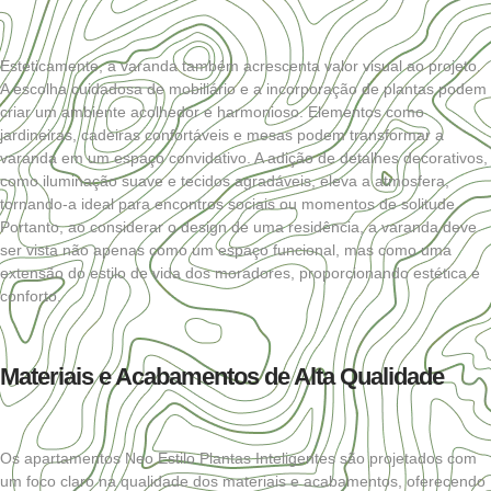
Esteticamente, a varanda também acrescenta valor visual ao projeto.
A escolha cuidadosa de mobiliário e a incorporação de plantas podem
criar um ambiente acolhedor e harmonioso. Elementos como
jardineiras, cadeiras confortáveis e mesas podem transformar a
varanda em um espaço convidativo. A adição de detalhes decorativos,
como iluminação suave e tecidos agradáveis, eleva a atmosfera,
tornando-a ideal para encontros sociais ou momentos de solitude.
Portanto, ao considerar o design de uma residência, a varanda deve
ser vista não apenas como um espaço funcional, mas como uma
extensão do estilo de vida dos moradores, proporcionando estética e
conforto.
Materiais e Acabamentos de Alta Qualidade
Os apartamentos Neo Estilo Plantas Inteligentes são projetados com
um foco claro na qualidade dos materiais e acabamentos, oferecendo