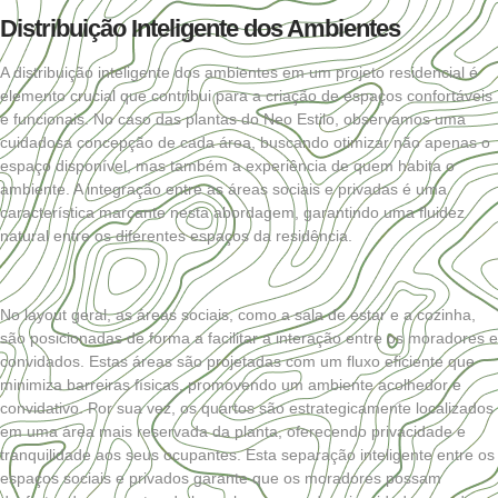
Distribuição Inteligente dos Ambientes
A distribuição inteligente dos ambientes em um projeto residencial é
elemento crucial que contribui para a criação de espaços confortáveis
e funcionais. No caso das plantas do Neo Estilo, observamos uma
cuidadosa concepção de cada área, buscando otimizar não apenas o
espaço disponível, mas também a experiência de quem habita o
ambiente. A integração entre as áreas sociais e privadas é uma
característica marcante nesta abordagem, garantindo uma fluidez
natural entre os diferentes espaços da residência.
No layout geral, as áreas sociais, como a sala de estar e a cozinha,
são posicionadas de forma a facilitar a interação entre os moradores e
convidados. Estas áreas são projetadas com um fluxo eficiente que
minimiza barreiras físicas, promovendo um ambiente acolhedor e
convidativo. Por sua vez, os quartos são estrategicamente localizados
em uma área mais reservada da planta, oferecendo privacidade e
tranquilidade aos seus ocupantes. Esta separação inteligente entre os
espaços sociais e privados garante que os moradores possam