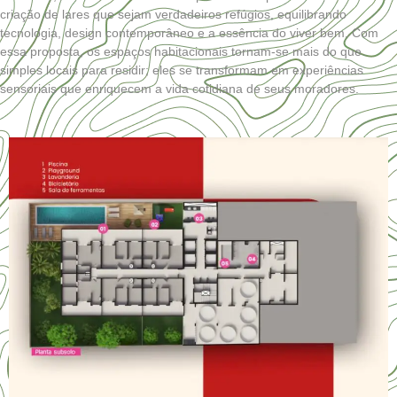
criação de lares que sejam verdadeiros refúgios, equilibrando
tecnologia, design contemporâneo e a essência do viver bem. Com
essa proposta, os espaços habitacionais tornam-se mais do que
simples locais para residir; eles se transformam em experiências
sensoriais que enriquecem a vida cotidiana de seus moradores.