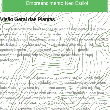
Empreendimento Neo Estilo!
Visão Geral das Plantas
O Neo Estilo oferece duas opções de plantas inteligentes que foram
projetadas para otimizar o uso do espaço e atender às diversas
necessidades dos moradores: uma planta de 36,7 m² e outra de 38,2
m². Estas plantas não apenas maximizam a área disponível, mas
também proporcionam uma configuração flexível, permitindo que os
residentes personalizem seu ambiente de acordo com suas
preferências.
A planta de 36,7 m² destaca-se por sua eficiência no layout, onde
cada metro quadrado é cuidadosamente pensado para incluir áreas
funcionais, como uma sala de estar aconchegante, uma cozinha
integrada e um banheiro bem distribuído. Este modelo é ideal para
indivíduos ou casais que buscam um espaço compacto, mas
confortável. O uso inteligente de mobiliário multifuncional pode ainda
expandir a experiência de viver nesse ambiente reduzido,