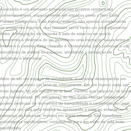
A varanda é um elemento essencial nos projetos residenciais
contemporâneos, especialmente em espaços como o Neo Estilo
Plantas Inteligentes. Este espaço externo não apenas complementa
os ambientes internos, mas também serve como um prolongamento
deles. A integração da varanda à sala de estar ou ao quarto
transforma a dinâmica do lar, permitindo uma transição suave entre o
interior e o exterior. Essa conexão é fundamental, pois promove o uso
simultâneo de ambos os espaços, ampliando a sensação de
amplitude e bem-estar.
Além de ser um espaço de convivência, a varanda desempenha um
papel crucial como um local de relaxamento. Em um mundo cada vez
mais agitado, ter um refúgio ao ar livre, mesmo que pequeno, se torna
uma necessidade. Os moradores do Neo Estilo Plantas Inteligentes
podem desfrutar de momentos de tranquilidade e contemplação, seja
tomando um café pela manhã ou apreciando a vista ao entardecer. A
presença da natureza, mesmo em áreas urbanas, traz benefícios
psicológicos significativos, contribuindo para um estilo de vida mais
equilibrado.