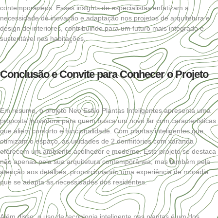
contemporâneos. Esses insights de especialistas enfatizam a
necessidade de inovação e adaptação nos projetos de arquitetura e
design de interiores, contribuindo para um futuro mais integrado e
sustentável nas habitações.
Conclusão e Convite para Conhecer o Projeto
Em resumo, o projeto Neo Estilo Plantas Inteligentes apresenta uma
proposta inovadora para quem busca um novo lar com características
que aliem conforto e funcionalidade. Com plantas inteligentes que
otimizam o espaço, as unidades de 2 dormitórios com varanda
oferecem um ambiente acolhedor e moderno. Este projeto se destaca
não apenas pela sua arquitetura contemporânea, mas também pela
atenção aos detalhes, proporcionando uma experiência de moradia
que se adapta às necessidades dos residentes.
Além disso, o uso de tecnologia inteligente nas plantas é um dos