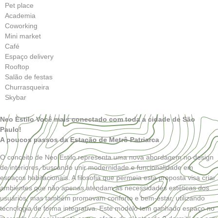
Pet place
Academia
Coworking
Mini market
Café
Espaço delivery
Rooftop
Salão de festas
Churrasqueira
Skybar
Neo Estilo Você mais conectado
com toda a cidade de
São
Paulo!
A poucos passos da
Estação de Metrô Patriarca
O conceito de
Neo Estilo
representa uma nova abordagem no design
de interiores, buscando unir modernidade e funcionalidade em
espaços habitacionais. A filosofia que permeia esta proposta visa criar
ambientes que não apenas atendam às necessidades estéticas dos
usuários, mas também promovam conforto e bem-estar, utilizando
tecnologia de forma integrativa. Este modelo tem ganhado espaço no