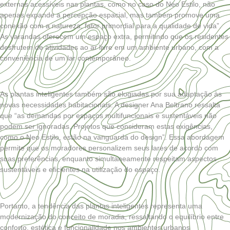
externas acessíveis nas plantas, como no caso do Neo Estilo, não
apenas expande a percepção espacial, mas também promove uma
conexão com a natureza, fator primordial para a qualidade de vida”.
As varandas oferecem um espaço extra, permitindo que os residentes
desfrutem de atividades ao ar livre em um ambiente urbano, com a
conveniência de um lar contemporâneo.
As plantas inteligentes também são elogiadas por sua adaptação às
novas necessidades habitacionais. A designer Ana Beltrano ressalta
que “as demandas por espaços multifuncionais e sustentáveis não
podem ser ignoradas. Projetos que consideram estas exigências,
como o Neo Estilo, estão na vanguarda do design”. Essa abordagem
permite que os moradores personalizem seus lares de acordo com
suas preferências, enquanto simultaneamente respeitam aspectos
sustentáveis e eficientes na utilização do espaço.
Portanto, a tendência das plantas inteligentes representa uma
modernização do conceito de moradia, ressaltando o equilíbrio entre
conforto, estética e funcionalidade nos ambientes urbanos