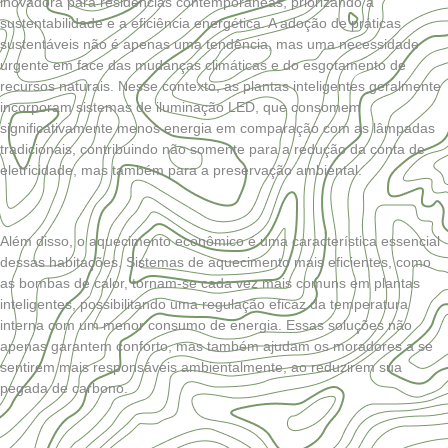
inovadora para residências contemporâneas, priorizando a
sustentabilidade e a eficiência energética. A adoção de práticas
sustentáveis não é apenas uma tendência, mas uma necessidade
urgente em face das mudanças climáticas e do esgotamento de
recursos naturais. Nesse contexto, as plantas inteligentes geralmente
incorporam sistemas de iluminação LED, que consomem
significativamente menos energia em comparação com as lâmpadas
tradicionais, contribuindo não somente para a redução da conta de
eletricidade, mas também para a preservação ambiental.
Além disso, o aquecimento econômico é uma característica essencial
dessas habitações. Sistemas de aquecimento mais eficientes, como
as bombas de calor, tornam-se cada vez mais comuns em plantas
inteligentes, possibilitando uma regulação eficaz da temperatura
interna com um menor consumo de energia. Essas soluções não
apenas garantem conforto, mas também ajudam os moradores a se
sentirem mais responsáveis ambientalmente, ao reduzirem sua
pegada de carbono.