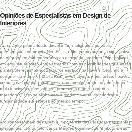
Opiniões de Especialistas em Design de
Interiores
A crescente popularidade das plantas inteligentes, como as
apresentadas no projeto Neo Estilo, reflete uma mudança significativa
na abordagem contemporânea ao design de interiores. Especialistas
em arquitetura estão entusiasmados com as possibilidades que essas
plantas oferecem para otimizar os espaços habitáveis. Segundo a
designer de interiores Marta Ribeiro, “os layouts modulares e flexíveis,
comuns nas plantas inteligentes, não apenas tornam os ambientes
mais funcionais, mas também promovem o bem-estar dos
moradores”. Isso se alinha com a tendência atual de priorizar a
funcionalidade e a estética ao mesmo tempo.
Arquitetos também destacam a importância das varandas nas plantas
inteligentes. O arquiteto Carlos Mendes observa que “embutir áreas