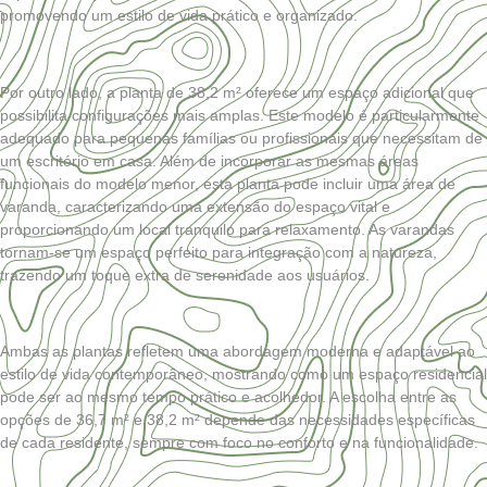
promovendo um estilo de vida prático e organizado.
Por outro lado, a planta de 38,2 m² oferece um espaço adicional que
possibilita configurações mais amplas. Este modelo é particularmente
adequado para pequenas famílias ou profissionais que necessitam de
um escritório em casa. Além de incorporar as mesmas áreas
funcionais do modelo menor, esta planta pode incluir uma área de
varanda, caracterizando uma extensão do espaço vital e
proporcionando um local tranquilo para relaxamento. As varandas
tornam-se um espaço perfeito para integração com a natureza,
trazendo um toque extra de serenidade aos usuários.
Ambas as plantas refletem uma abordagem moderna e adaptável ao
estilo de vida contemporâneo, mostrando como um espaço residencial
pode ser ao mesmo tempo prático e acolhedor. A escolha entre as
opções de 36,7 m² e 38,2 m² depende das necessidades específicas
de cada residente, sempre com foco no conforto e na funcionalidade.