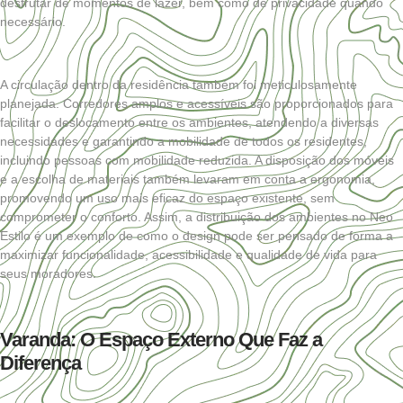
desfrutar de momentos de lazer, bem como de privacidade quando
necessário.
A circulação dentro da residência também foi meticulosamente
planejada. Corredores amplos e acessíveis são proporcionados para
facilitar o deslocamento entre os ambientes, atendendo a diversas
necessidades e garantindo a mobilidade de todos os residentes,
incluindo pessoas com mobilidade reduzida. A disposição dos móveis
e a escolha de materiais também levaram em conta a ergonomia,
promovendo um uso mais eficaz do espaço existente, sem
comprometer o conforto. Assim, a distribuição dos ambientes no Neo
Estilo é um exemplo de como o design pode ser pensado de forma a
maximizar funcionalidade, acessibilidade e qualidade de vida para
seus moradores.
Varanda: O Espaço Externo Que Faz a
Diferença