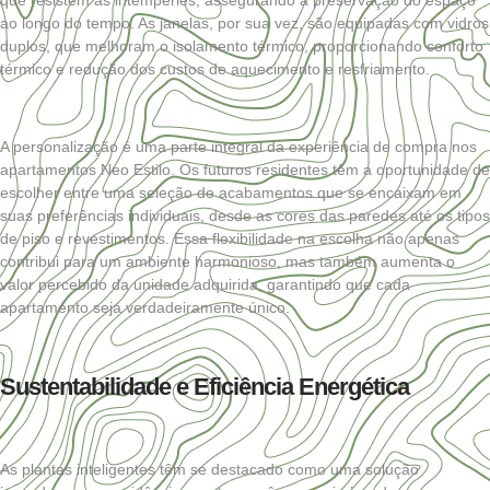
ao longo do tempo. As janelas, por sua vez, são equipadas com vidros
duplos, que melhoram o isolamento térmico, proporcionando conforto
térmico e redução dos custos de aquecimento e resfriamento.
A personalização é uma parte integral da experiência de compra nos
apartamentos Neo Estilo. Os futuros residentes têm a oportunidade de
escolher entre uma seleção de acabamentos que se encaixam em
suas preferências individuais, desde as cores das paredes até os tipos
de piso e revestimentos. Essa flexibilidade na escolha não apenas
contribui para um ambiente harmonioso, mas também aumenta o
valor percebido da unidade adquirida, garantindo que cada
apartamento seja verdadeiramente único.
Sustentabilidade e Eficiência Energética
As plantas inteligentes têm se destacado como uma solução