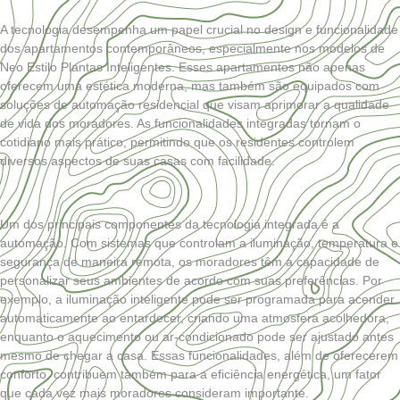
A tecnologia desempenha um papel crucial no design e funcionalidade
dos apartamentos contemporâneos, especialmente nos modelos de
Neo Estilo Plantas Inteligentes. Esses apartamentos não apenas
oferecem uma estética moderna, mas também são equipados com
soluções de automação residencial que visam aprimorar a qualidade
de vida dos moradores. As funcionalidades integradas tornam o
cotidiano mais prático, permitindo que os residentes controlem
diversos aspectos de suas casas com facilidade.
Um dos principais componentes da tecnologia integrada é a
automação. Com sistemas que controlam a iluminação, temperatura e
segurança de maneira remota, os moradores têm a capacidade de
personalizar seus ambientes de acordo com suas preferências. Por
exemplo, a iluminação inteligente pode ser programada para acender
automaticamente ao entardecer, criando uma atmosfera acolhedora,
enquanto o aquecimento ou ar-condicionado pode ser ajustado antes
mesmo de chegar a casa. Essas funcionalidades, além de oferecerem
conforto, contribuem também para a eficiência energética, um fator
que cada vez mais moradores consideram importante.