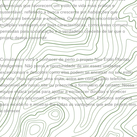
diferenciais que favorecem um estilo de vida mais prático e
sustentável, refletindo a busca crescente por habitações que
promovam bem-estar e eficiência. Os moradores encontrarão
múltiplas vantagens em suas características, como áreas comuns
pensadas para socialização e o verdadeiro conceito de lar que o
projeto deseja transmitir.
Convidamos você a conhecer de perto o projeto Neo Estilo Plantas
Inteligentes. Não perca a oportunidade de ver essas unidades
excepcionais e descobrir como elas podem se encaixar no seu estilo
de vida. Para agendar uma visita, entre em contato pelo telefone
disponível em nosso site ou preencha o formulário de contato. Nossa
equipe estará pronta para ajudar a esclarecer dúvidas e fornecer
informações adicionais sobre o empreendimento. Estamos ansiosos
para recebê-lo e mostrar-lhe todas as vantagens que este projeto tem
a oferecer.