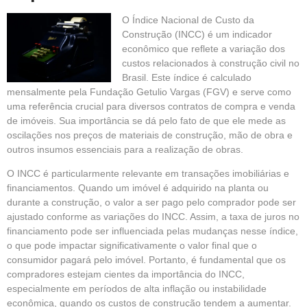
O Índice Nacional de Custo da
Construção
(INCC)
é um indicador
econômico que reflete a variação dos
custos relacionados à construção civil no
Brasil. Este índice é calculado
mensalmente pela Fundação Getulio Vargas (FGV) e serve como
uma referência crucial para diversos contratos de
compra
e venda
de imóveis. Sua importância se dá pelo fato de que ele mede as
oscilações nos preços de materiais de construção, mão de obra e
outros insumos essenciais para a realização de obras.
O INCC é particularmente relevante em transações imobiliárias e
financiamentos. Quando um imóvel é adquirido na planta ou
durante a construção, o valor a ser pago pelo comprador pode ser
ajustado conforme as variações do INCC. Assim, a taxa de juros no
financiamento pode ser influenciada pelas mudanças nesse índice,
o que pode impactar significativamente o valor final que o
consumidor pagará pelo imóvel. Portanto, é fundamental que os
compradores estejam cientes da importância do INCC,
especialmente em períodos de alta inflação ou instabilidade
econômica, quando os custos de construção tendem a aumentar.