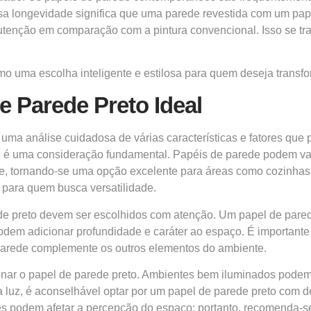
sa longevidade significa que uma parede revestida com um pap
enção em comparação com a pintura convencional. Isso se tra
mo uma escolha inteligente e estilosa para quem deseja transfo
e Parede Preto Ideal
uma análise cuidadosa de várias características e fatores que 
l é uma consideração fundamental. Papéis de parede podem variar
dade, tornando-se uma opção excelente para áreas como cozinhas
 para quem busca versatilidade.
de preto devem ser escolhidos com atenção. Um papel de pared
dem adicionar profundidade e caráter ao espaço. É importante 
 parede complemente os outros elementos do ambiente.
cionar o papel de parede preto. Ambientes bem iluminados pode
luz, é aconselhável optar por um papel de parede preto com d
rentes podem afetar a percepção do espaço; portanto, recomenda-se