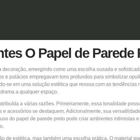
es O Papel de Parede 
decoração, emergindo como uma escolha ousada e sofisticada 
s e palácios empregavam tons profundos para simbolizar opulê
ndo-se em uma solução estética que ressoa com as tendências 
e drama a qualquer espaço.
tribuída a várias razões. Primeiramente, essa tonalidade possu
s e acessórios se destaquem. Adicionalmente, sua versatilidad
O uso do papel de parede preto pode criar ambientes intimistas
o.
o de estética, mas também uma escolha prática. O material pod