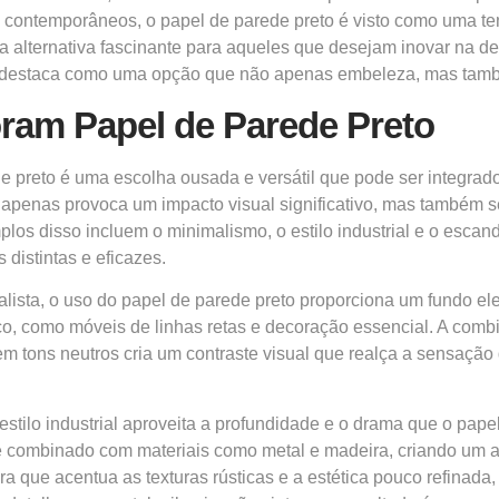
 contemporâneos, o papel de parede preto é visto como uma te
ma alternativa fascinante para aqueles que desejam inovar na 
o, se destaca como uma opção que não apenas embeleza, mas tam
oram Papel de Parede Preto
 preto é uma escolha ousada e versátil que pode ser integrado 
apenas provoca um impacto visual significativo, mas também 
los disso incluem o minimalismo, o estilo industrial e o escand
 distintas e eficazes.
lista, o uso do papel de parede preto proporciona um fundo el
o, como móveis de linhas retas e decoração essencial. A com
em tons neutros cria um contraste visual que realça a sensação
 estilo industrial aproveita a profundidade e o drama que o pape
 combinado com materiais como metal e madeira, criando um 
que acentua as texturas rústicas e a estética pouco refinada, ca