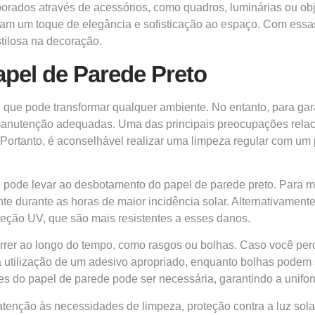
rporados através de acessórios, como quadros, luminárias ou o
um toque de elegância e sofisticação ao espaço. Com essas di
tilosa na decoração.
pel de Parede Preto
e que pode transformar qualquer ambiente. No entanto, para g
 manutenção adequadas. Uma das principais preocupações rela
Portanto, é aconselhável realizar uma limpeza regular com um 
e pode levar ao desbotamento do papel de parede preto. Para min
e durante as horas de maior incidência solar. Alternativamente,
teção UV, que são mais resistentes a esses danos.
rrer ao longo do tempo, como rasgos ou bolhas. Caso você per
utilização de um adesivo apropriado, enquanto bolhas podem
tes do papel de parede pode ser necessária, garantindo a unifo
nção às necessidades de limpeza, proteção contra a luz sola