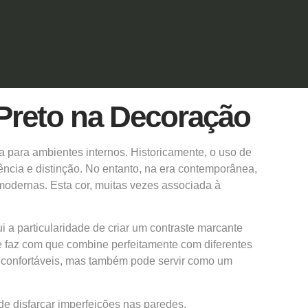
Preto na Decoração
para ambientes internos. Historicamente, o uso de
ncia e distinção. No entanto, na era contemporânea,
modernas. Esta cor, muitas vezes associada à
i a particularidade de criar um contraste marcante
e faz com que combine perfeitamente com diferentes
 e confortáveis, mas também pode servir como um
e disfarçar imperfeições nas paredes,