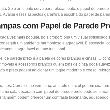
onta. Se o ambiente serve para relaxamento, o papel de parede
. Avaliar esses aspectos garantirá a escolha do papel de pare
ampas com Papel de Parede Pr
cada vez mais popular, pois proporciona um visual sofisticado
conseguir um ambiente harmonioso e agradável. É essencial 
ticamente agradável quanto funcional.
de parede preto é a paleta de cores brancas e cinzas. O contr
r móveis e acessórios brancos ou em tons de cinza pode suaviz
co e preto podem adicionar um toque moderno e coeso, reforç
brantes. Cores como vermelho, amarelo ou azul podem criar u
uma sala decorada com papel de parede preto pode se tornar o 
es também podem oferecer um contraste fascinante, aquecendo a 