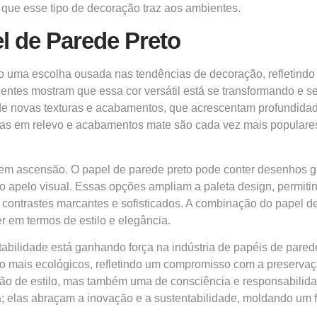
o que esse tipo de decoração traz aos ambientes.
l de Parede Preto
mo uma escolha ousada nas tendências de decoração, refletind
centes mostram que essa cor versátil está se transformando e
 de novas texturas e acabamentos, que acrescentam profundida
turas em relevo e acabamentos mate são cada vez mais populare
 em ascensão. O papel de parede preto pode conter desenhos geo
 o apelo visual. Essas opções ampliam a paleta design, permit
 contrastes marcantes e sofisticados. A combinação do papel 
r em termos de estilo e elegância.
abilidade está ganhando força na indústria de papéis de pared
ão mais ecológicos, refletindo um compromisso com a preserva
ão de estilo, mas também uma de consciência e responsabilidad
; elas abraçam a inovação e a sustentabilidade, moldando um f