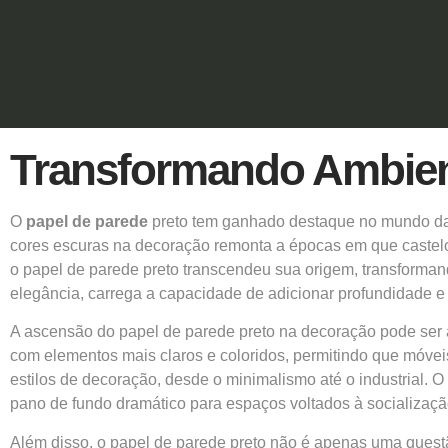
Transformando Ambient
O
papel de parede
preto tem ganhado destaque no mundo da 
cores escuras na decoração remonta a épocas em que castelo
o papel de parede preto transcendeu sua origem, transforma
elegância, carrega a capacidade de adicionar profundidade 
A ascensão do
papel de parede
preto na decoração pode ser a
com elementos mais claros e coloridos, permitindo que móvei
estilos de decoração, desde o minimalismo até o industrial. 
pano de fundo dramático para espaços voltados à socializaçã
Além disso, o papel de parede preto não é apenas uma questã