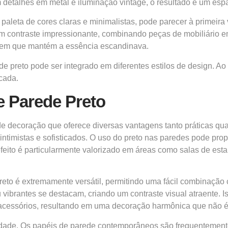
 detalhes em metal e iluminação vintage, o resultado é um esp
 paleta de cores claras e minimalistas, pode parecer à primeira
m contraste impressionante, combinando peças de mobiliário em 
 em que mantém a essência escandinava.
preto pode ser integrado em diferentes estilos de design. Ao 
icada.
e Parede Preto
 decoração que oferece diversas vantagens tanto práticas qua
s intimistas e sofisticados. O uso do preto nas paredes pode p
eito é particularmente valorizado em áreas como salas de esta
eto é extremamente versátil, permitindo uma fácil combinação
ibrantes se destacam, criando um contraste visual atraente. Iss
de acessórios, resultando em uma decoração harmônica que nã
lidade. Os papéis de parede contemporâneos são frequentemente