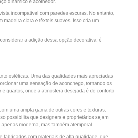
aço dinâmico e acolhedor.
 vista incompatível com paredes escuras. No entanto,
madeira clara e têxteis suaves. Isso cria um
considerar a adição dessa opção decorativa, é
nto estéticas. Uma das qualidades mais apreciadas
roporcionar uma sensação de aconchego, tornando os
r e quartos, onde a atmosfera desejada é de conforto
 com uma ampla gama de outras cores e texturas.
o possibilita que designers e proprietários sejam
o é apenas moderna, mas também atemporal.
 fabricados com materiais de alta qualidade, que