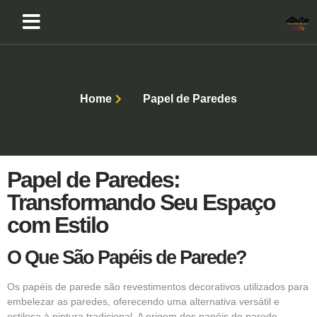
Home
Papel de Paredes
Papel de Paredes:
Transformando Seu Espaço
com Estilo
O Que São Papéis de Parede?
Os
papéis de parede
são revestimentos decorativos utilizados para
embelezar as paredes, oferecendo uma alternativa versátil e
estilosa à pintura tradicional. A origem dos
papéis de parede