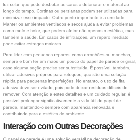
luz solar, que pode desbotar as cores e deteriorar o material ao
longo do tempo. Cortinas ou persianas podem ser utilizadas para
minimizar esse impacto. Outro ponto importante é a umidade.
Manter os ambientes ventilados e secos ajuda a evitar problemas
como mofo e bolor, que podem afetar não apenas a estética, mas
também a saúde. Em casos de infiltrações, um reparo imediato
pode evitar estragos maiores.
Para lidar com pequenos reparos, como arranhões ou manchas,
sempre é bom ter em mãos um pouco do papel de parede original,
caso alguma seção precise ser substituída. É possível, também,
utilizar adesivos próprios para retoques, que são uma solução
rápida para pequenas imperfeições. No entanto, o uso de fita
adesiva deve ser evitado, pois pode deixar resíduos difíceis de
remover. Com atenção a estes detalhes e um cuidado regular, é
possível prolongar significativamente a vida útil do papel de
parede, mantendo-o sempre com aparência renovada e
contribuindo para a estética do ambiente.
Interação com Outras Decorações
O papel de parede é uma solução versátil na decoração de