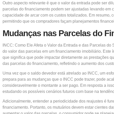
Outro aspecto relevante é que o valor da entrada pode ser di
parcelas do financiamento podem ser ajustadas levando em co
capacidade de arcar com os custos totalizados. Em resumo, c
permitindo que os compradores façam planejamentos financei
Mudanças nas Parcelas do F
INCC: Como Ele Afeta o Valor da Entrada e das Parcelas do
do valor das parcelas em um financiamento imobiliário. Este ín
que significa que pode impactar diretamente as prestações q
das parcelas do financiamento, refletindo o aumento dos custo
Uma vez que o saldo devedor está atrelado ao INCC, um esf
prepara para as mudanças que o INCC pode trazer, pode acaba
consideravelmente o montante a ser pago. Em resposta a iss
estudando os possíveis cenários futuros com base na tendên
Adicionalmente, entender a periodicidade dos reajustes é fun
financiamento. Portanto, os mutuários devem estar cientes d
aumentar o valor das parcelas, o consumidor pode se planeja