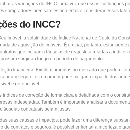
nhar as variações do INCC, uma vez que essas fluctuações po
s compradores precisam estar alertas e considerar esses fator
ções do INCC?
eu Imóvel, a volatilidade do Índice Nacional de Custo da Cons
nada de aquisição de imóveis. É crucial, portanto, estar ciente
ntratos que incluam cláusulas de reajuste atreladas a índices 
 possam surgir ao longo do período de pagamento.
oteção financeira. Existem produtos no mercado que podem cobr
atar um seguro, o comprador pode mitigar o impacto dos aumen
sível e gerenciável.
 índices de correção de forma clara e detalhada com o constru
rpresas indesejadas. Também é importante analisar a document
láusulas contratuais sejam justas.
das suas causas e impactos, pode fazer uma diferença substanc
de contratos e seguros, é possível enfrentar a incerteza e gar