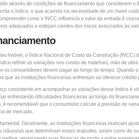
luído através de condições de financiamento que considerem o 
nta o índice, o que acarreta na necessidade de um maior cuid
ompreender como o INCC influencia o valor da entrada é crucia
ros adequados e estejam cientes dos riscos associados às vari
inanciamento
 Seu Imóvel, o Índice Nacional de Custo da Construção (INCC
dice reflete as variações nos custos de materiais, mão de obra e
ue os consumidores devem pagar ao longo do tempo. Quando o I
s que as instituições financeiras enfrentam ao oferecer crédito
orço consistente em acompanhar as variações desse índice é 
r enfrentando dificuldades financeiras ao longo do financiame
o, é recomendável que o consumidor calcule a previsão de vari
cia de mercado.
damental. Geralmente, as instituições financeiras realizam aju
as cláusulas que determinam esses reajustes, assim como de su
r melhor, organizando suas finanças de modo a evitar surpres