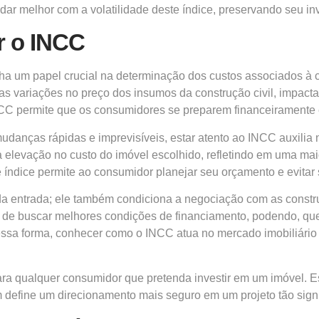
ar melhor com a volatilidade deste índice, preservando seu in
r o INCC
a um papel crucial na determinação dos custos associados à
 as variações no preço dos insumos da construção civil, impacta
CC permite que os consumidores se preparem financeiramente 
danças rápidas e imprevisíveis, estar atento ao INCC auxilia
a elevação no custo do imóvel escolhido, refletindo em uma ma
índice permite ao consumidor planejar seu orçamento e evitar 
a entrada; ele também condiciona a negociação com as construto
a de buscar melhores condições de financiamento, podendo, q
ssa forma, conhecer como o INCC atua no mercado imobiliário é
ra qualquer consumidor que pretenda investir em um imóvel. 
 define um direcionamento mais seguro em um projeto tão sign