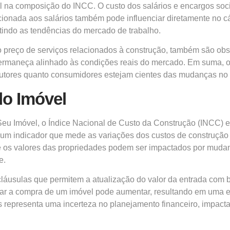
l na composição do INCC. O custo dos salários e encargos soci
cionada aos salários também pode influenciar diretamente no cá
tindo as tendências do mercado de trabalho.
no preço de serviços relacionados à construção, também são ob
 permaneça alinhado às condições reais do mercado. Em suma, 
utores quanto consumidores estejam cientes das mudanças no cu
do Imóvel
u Imóvel, o Índice Nacional de Custo da Construção (INCC) exe
um indicador que mede as variações dos custos de construção a
que os valores das propriedades podem ser impactados por mudan
e.
láusulas que permitem a atualização do valor da entrada com 
citar a compra de um imóvel pode aumentar, resultando em uma 
s representa uma incerteza no planejamento financeiro, impac