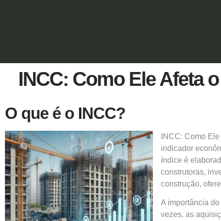
INCC: Como Ele Afeta o 
O que é o INCC?
INCC:
Como Ele A
indicador econômi
índice é elabora
construtoras, inv
construção, ofer
A importância do
vezes, as aquisiç