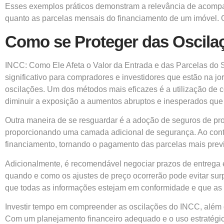
Esses exemplos práticos demonstram a relevância de acompa
quanto as parcelas mensais do financiamento de um imóvel. O
Como se Proteger das Oscila
INCC: Como Ele Afeta o Valor da Entrada e das Parcelas do S
significativo para compradores e investidores que estão na jor
oscilações. Um dos métodos mais eficazes é a utilização de co
diminuir a exposição a aumentos abruptos e inesperados que
Outra maneira de se resguardar é a adoção de seguros de pr
proporcionando uma camada adicional de segurança. Ao contr
financiamento, tornando o pagamento das parcelas mais previ
Adicionalmente, é recomendável negociar prazos de entrega e
quando e como os ajustes de preço ocorrerão pode evitar su
que todas as informações estejam em conformidade e que as c
Investir tempo em compreender as oscilações do INCC, além 
Com um planejamento financeiro adequado e o uso estratégico 