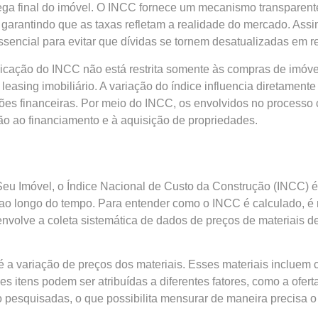
rega final do imóvel. O INCC fornece um mecanismo transparent
garantindo que as taxas refletam a realidade do mercado. Assim
ssencial para evitar que dívidas se tornem desatualizadas em 
licação do INCC não está restrita somente às compras de imóve
leasing imobiliário. A variação do índice influencia diretamen
ções financeiras. Por meio do INCC, os envolvidos no processo
ão ao financiamento e à aquisição de propriedades.
u Imóvel, o Índice Nacional de Custo da Construção (INCC) é u
a ao longo do tempo. Para entender como o INCC é calculado, 
nvolve a coleta sistemática de dados de preços de materiais d
 a variação de preços dos materiais. Esses materiais incluem ci
es itens podem ser atribuídas a diferentes fatores, como a ofer
 pesquisadas, o que possibilita mensurar de maneira precisa o 