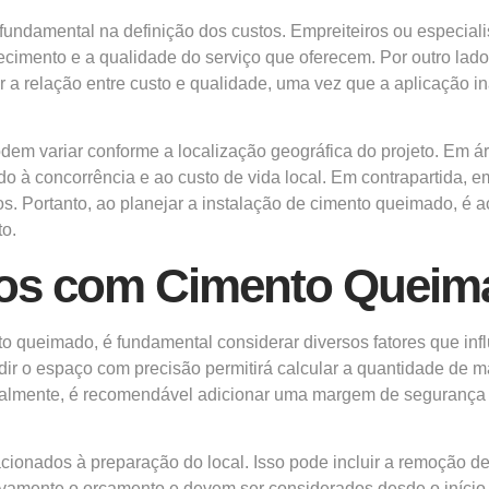
ndamental na definição dos custos. Empreiteiros ou especialis
hecimento e a qualidade do serviço que oferecem. Por outro l
r a relação entre custo e qualidade, uma vez que a aplicação 
 podem variar conforme a localização geográfica do projeto. Em
do à concorrência e ao custo de vida local. Em contrapartida,
os. Portanto, ao planejar a instalação de cimento queimado, é
to.
tos com Cimento Queim
 queimado, é fundamental considerar diversos fatores que influ
dir o espaço com precisão permitirá calcular a quantidade de 
ralmente, é recomendável adicionar uma margem de segurança n
acionados à preparação do local. Isso pode incluir a remoção d
tivamente o orçamento e devem ser considerados desde o início