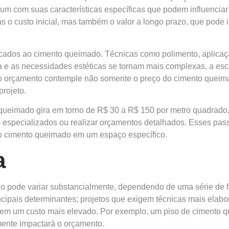
 um com suas características específicas que podem influenciar 
 o custo inicial, mas também o valor a longo prazo, que pode 
icados ao cimento queimado. Técnicas como polimento, aplica
ça e as necessidades estéticas se tornam mais complexas, a e
que o orçamento contemple não somente o preço do cimento quei
rojeto.
 queimado gira em torno de R$ 30 a R$ 150 por metro quadrad
is especializados ou realizar orçamentos detalhados. Esses pa
do cimento queimado em um espaço específico.
a
 pode variar substancialmente, dependendo de uma série de fa
ncipais determinantes; projetos que exigem técnicas mais ela
 em um custo mais elevado. Por exemplo, um piso de cimento 
lmente impactará o orçamento.