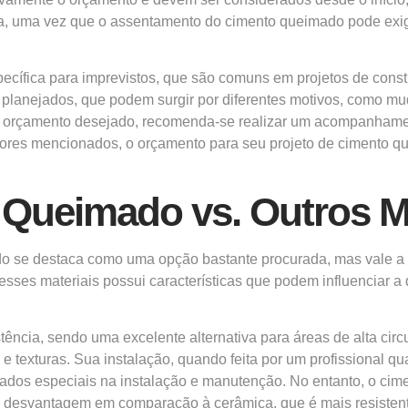
bra, uma vez que o assentamento do cimento queimado pode exigi
pecífica para imprevistos, que são comuns em projetos de con
o planejados, que podem surgir por diferentes motivos, como m
do orçamento desejado, recomenda-se realizar um acompanhamen
ores mencionados, o orçamento para seu projeto de cimento q
Queimado vs. Outros Ma
o se destaca como uma opção bastante procurada, mas vale a 
sses materiais possui características que podem influenciar 
ência, sendo uma excelente alternativa para áreas de alta circ
 e texturas. Sua instalação, quando feita por um profissional q
dos especiais na instalação e manutenção. No entanto, o cim
desvantagem em comparação à cerâmica, que é mais resistente a