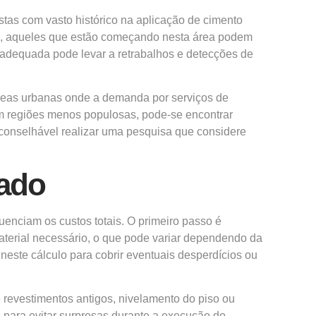
tas com vasto histórico na aplicação de cimento
ado, aqueles que estão começando nesta área podem
inadequada pode levar a retrabalhos e detecções de
 áreas urbanas onde a demanda por serviços de
 em regiões menos populosas, pode-se encontrar
 aconselhável realizar uma pesquisa que considere
ado
enciam os custos totais. O primeiro passo é
material necessário, o que pode variar dependendo da
este cálculo para cobrir eventuais desperdícios ou
e revestimentos antigos, nivelamento do piso ou
, para evitar surpresas durante a execução do