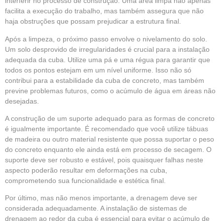
interferir no processo de construção. Uma área limpa não apenas
facilita a execução do trabalho, mas também assegura que não
haja obstruções que possam prejudicar a estrutura final.
Após a limpeza, o próximo passo envolve o nivelamento do solo.
Um solo desprovido de irregularidades é crucial para a instalação
adequada da cuba. Utilize uma pá e uma régua para garantir que
todos os pontos estejam em um nível uniforme. Isso não só
contribui para a estabilidade da cuba de concreto, mas também
previne problemas futuros, como o acúmulo de água em áreas não
desejadas.
A construção de um suporte adequado para as formas de concreto
é igualmente importante. É recomendado que você utilize tábuas
de madeira ou outro material resistente que possa suportar o peso
do concreto enquanto ele ainda está em processo de secagem. O
suporte deve ser robusto e estável, pois quaisquer falhas neste
aspecto poderão resultar em deformações na cuba,
comprometendo sua funcionalidade e estética final.
Por último, mas não menos importante, a drenagem deve ser
considerada adequadamente. A instalação de sistemas de
drenagem ao redor da cuba é essencial para evitar o acúmulo de