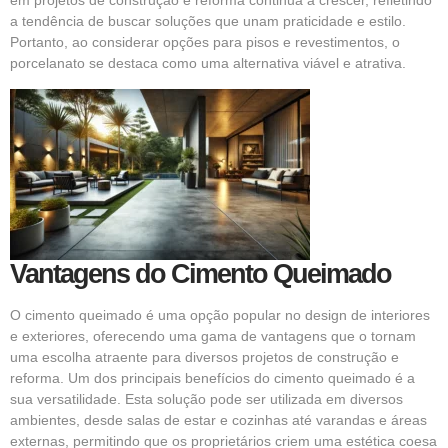
em projetos de construção e reforma continua a crescer, refletindo
a tendência de buscar soluções que unam praticidade e estilo.
Portanto, ao considerar opções para pisos e revestimentos, o
porcelanato se destaca como uma alternativa viável e atrativa.
Vantagens do Cimento Queimado
O cimento queimado é uma opção popular no design de interiores
e exteriores, oferecendo uma gama de vantagens que o tornam
uma escolha atraente para diversos projetos de construção e
reforma. Um dos principais benefícios do cimento queimado é a
sua versatilidade. Esta solução pode ser utilizada em diversos
ambientes, desde salas de estar e cozinhas até varandas e áreas
externas, permitindo que os proprietários criem uma estética coesa