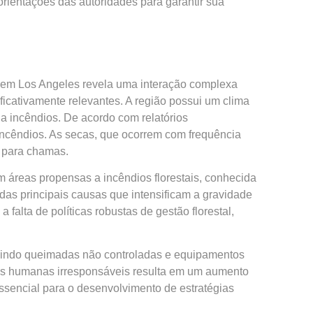
rientações das autoridades para garantir sua
 em Los Angeles revela uma interação complexa
ficativamente relevantes. A região possui um clima
a incêndios. De acordo com relatórios
incêndios. As secas, que ocorrem com frequência
o para chamas.
 áreas propensas a incêndios florestais, conhecida
das principais causas que intensificam a gravidade
falta de políticas robustas de gestão florestal,
luindo queimadas não controladas e equipamentos
ções humanas irresponsáveis resulta em um aumento
essencial para o desenvolvimento de estratégias