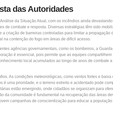
ta das Autoridades
lise da Situação Atual, com os incêndios ainda devastando a
e combate e resposta. Diversas estratégias têm sido mobilizad
-se a criação de barreiras controladas para limitar a propagaç
na contenção do fogo em áreas de difícil acesso.
rentes agências governamentais, como os bombeiros, a Guarda N
boração é essencial, pois permite que as equipes compartilhem
 conhecimento local acumulados ao longo de anos de combate a 
os. As condições meteorológicas, como ventos fortes e baixa u
s é uma prioridade, e o terreno estreito e acidentado pode co
nitárias estão emergindo, onde cidadãos se organizam para ofer
ão da comunidade é fundamental na recuperação das áreas deva
ovem campanhas de conscientização para educar a população 