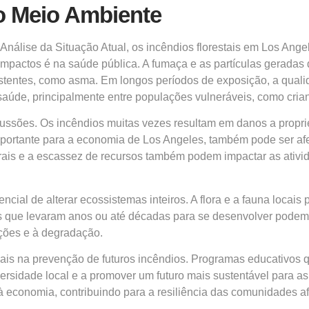
o Meio Ambiente
lise da Situação Atual, os incêndios florestais em Los Ange
mpactos é na saúde pública. A fumaça e as partículas geradas
existentes, como asma. Em longos períodos de exposição, a qual
 saúde, principalmente entre populações vulneráveis, como cria
ssões. Os incêndios muitas vezes resultam em danos a propried
 importante para a economia de Los Angeles, também pode ser af
turais e a escassez de recursos também podem impactar as ati
ncial de alterar ecossistemas inteiros. A flora e a fauna locai
que levaram anos ou até décadas para se desenvolver podem sof
ações e à degradação.
iais na prevenção de futuros incêndios. Programas educativos 
versidade local e a promover um futuro mais sustentável par
à economia, contribuindo para a resiliência das comunidades a