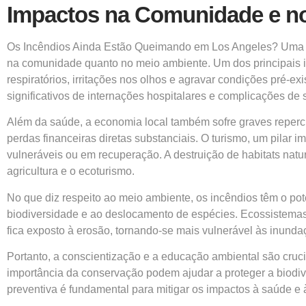
Impactos na Comunidade e n
Os Incêndios Ainda Estão Queimando em Los Angeles? Uma Aná
na comunidade quanto no meio ambiente. Um dos principais i
respiratórios, irritações nos olhos e agravar condições pré-
significativos de internações hospitalares e complicações de
Além da saúde, a economia local também sofre graves repercu
perdas financeiras diretas substanciais. O turismo, um pilar
vulneráveis ou em recuperação. A destruição de habitats na
agricultura e o ecoturismo.
No que diz respeito ao meio ambiente, os incêndios têm o pote
biodiversidade e ao deslocamento de espécies. Ecossistemas 
fica exposto à erosão, tornando-se mais vulnerável às inund
Portanto, a conscientização e a educação ambiental são cruc
importância da conservação podem ajudar a proteger a biodi
preventiva é fundamental para mitigar os impactos à saúde e 