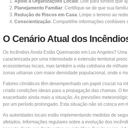
Apoio a Organizações Locais
: Doe para fundos que a
Planejamento Familiar
: Certifique-se de que sua famí
Redução de Riscos em Casa
: Limpe o terreno ao redo
Conscientização
: Compartilhe informações confiáveis 
O Cenário Atual dos Incêndi
Os Incêndios Ainda Estão Queimando em Los Angeles? Uma Aná
caracterizada por uma intensidade e extensão territorial pr
ecossistemas locais, mas também a vida cotidiana de milhar
zonas urbanas com maior densidade populacional, onde o risco
Fatores climáticos têm desempenhado um papel crucial na int
criado condições ideais para a propagação das chamas. O fen
exacerbado ainda mais a situação. As previsões meteorológic
por um período prolongado. Esta situação não só coloca em r
As autoridades locais estão implementando medidas de segura
afetados. Informações regulares sobre a evolução dos incêndi