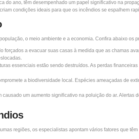
oca do ano, têm desempenhado um papel significativo na propa
criam condições ideais para que os incêndios se espalhem rap
o
 população, o meio ambiente e a economia. Confira abaixo os pr
o forçados a evacuar suas casas à medida que as chamas avan
eslocadas.
uturas essenciais estão sendo destruídos. As perdas financeira
 compromete a biodiversidade local. Espécies ameaçadas de exti
m causado um aumento significativo na poluição do ar. Alertas 
ndios
umas regiões, os especialistas apontam vários fatores que têm