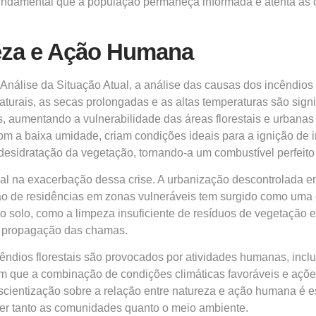
 fundamental que a população permaneça informada e atenta às o
eza e Ação Humana
álise da Situação Atual, a análise das causas dos incêndios
aturais, as secas prolongadas e as altas temperaturas são signi
, aumentando a vulnerabilidade das áreas florestais e urbanas 
m a baixa umidade, criam condições ideais para a ignição de 
 desidratação da vegetação, tornando-a um combustível perfeit
l na exacerbação dessa crise. A urbanização descontrolada em
ção de residências em zonas vulneráveis tem surgido como uma 
solo, como a limpeza insuficiente de resíduos de vegetação e a 
 a propagação das chamas.
ndios florestais são provocados por atividades humanas, inc
elam que a combinação de condições climáticas favoráveis e a
onscientização sobre a relação entre natureza e ação humana é 
ger tanto as comunidades quanto o meio ambiente.