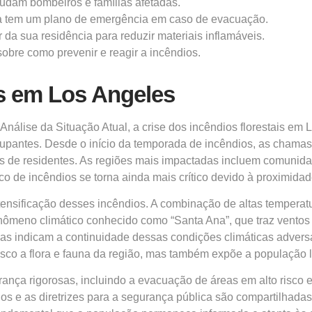
judam bombeiros e famílias afetadas.
lia tem um plano de emergência em caso de evacuação.
r da sua residência para reduzir materiais inflamáveis.
sobre como prevenir e reagir a incêndios.
os em Los Angeles
lise da Situação Atual, a crise dos incêndios florestais em
eocupantes. Desde o início da temporada de incêndios, as cham
es de residentes. As regiões mais impactadas incluem comuni
 de incêndios se torna ainda mais crítico devido à proximidade
ensificação desses incêndios. A combinação de altas temperatu
ômeno climático conhecido como “Santa Ana”, que traz ventos s
as indicam a continuidade dessas condições climáticas adversa
isco a flora e fauna da região, mas também expõe a população l
nça rigorosas, incluindo a evacuação de áreas em alto risco e
os e as diretrizes para a segurança pública são compartilhadas