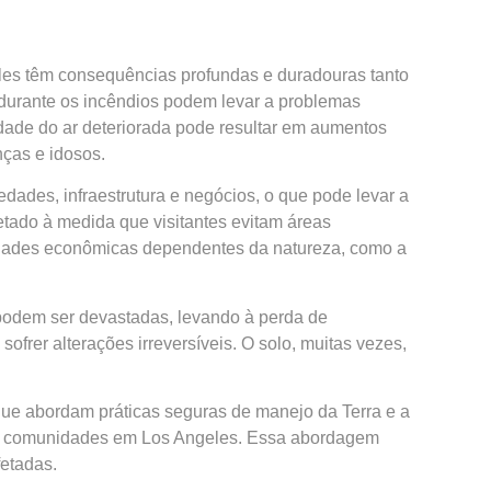
les têm consequências profundas e duradouras tanto
 durante os incêndios podem levar a problemas
idade do ar deteriorada pode resultar em aumentos
nças e idosos.
ades, infraestrutura e negócios, o que pode levar a
etado à medida que visitantes evitam áreas
vidades econômicas dependentes da natureza, como a
s podem ser devastadas, levando à perda de
rer alterações irreversíveis. O solo, muitas vezes,
que abordam práticas seguras de manejo da Terra e a
a as comunidades em Los Angeles. Essa abordagem
fetadas.