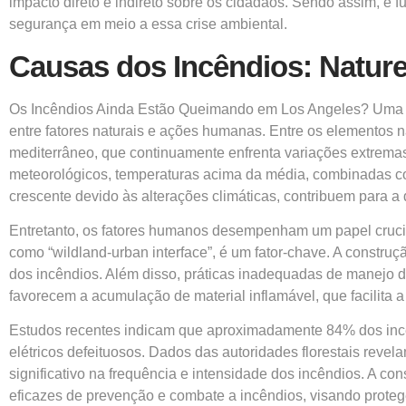
impacto direto e indireto sobre os cidadãos. Sendo assim, é
segurança em meio a essa crise ambiental.
Causas dos Incêndios: Natur
Os Incêndios Ainda Estão Queimando em Los Angeles? Uma An
entre fatores naturais e ações humanas. Entre os elementos n
mediterrâneo, que continuamente enfrenta variações extremas
meteorológicos, temperaturas acima da média, combinadas co
crescente devido às alterações climáticas, contribuem para a
Entretanto, os fatores humanos desempenham um papel crucia
como “wildland-urban interface”, é um fator-chave. A constru
dos incêndios. Além disso, práticas inadequadas de manejo do 
favorecem a acumulação de material inflamável, que facilita
Estudos recentes indicam que aproximadamente 84% dos incê
elétricos defeituosos. Dados das autoridades florestais rev
significativo na frequência e intensidade dos incêndios. A c
eficazes de prevenção e combate a incêndios, visando prote