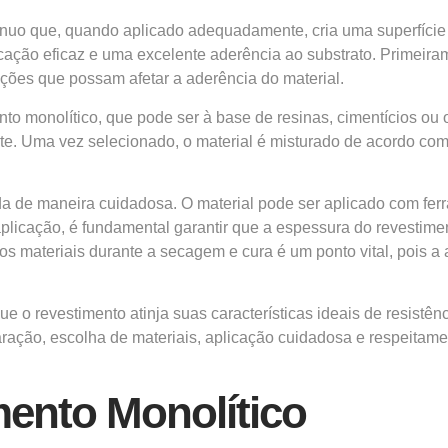
tínuo que, quando aplicado adequadamente, cria uma superfície
ção eficaz e uma excelente aderência ao substrato. Primeirame
ições que possam afetar a aderência do material.
ento monolítico, que pode ser à base de resinas, cimentícios o
nte. Uma vez selecionado, o material é misturado de acordo com
ada de maneira cuidadosa. O material pode ser aplicado com fe
licação, é fundamental garantir que a espessura do revestiment
o dos materiais durante a secagem e cura é um ponto vital, pois
e o revestimento atinja suas características ideais de resistê
aração, escolha de materiais, aplicação cuidadosa e respeitame
ento Monolítico