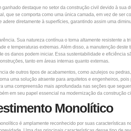
nhado destaque no setor da construção civil devido à sua dura
al, que se comporta como uma única camada, em vez de ser cons
 se adere diretamente à superfícies, garantindo assim uma dimin
ência. Sua natureza contínua o torna altamente resistente a tr
ade e temperaturas extremas. Além disso, a manutenção deste 
e os danos podem iniciar. Essa sustentabilidade e eficiência sã
onstruções, tanto em áreas internas quanto externas.
rencia de outros tipos de acabamentos, como azulejos ou pedra
orna uma solução atraente para arquitetos e engenheiros, poi
 para uma compreensão mais aprofundada nas seções que segue
mbém em seu papel essencial na modernização da construção civ
estimento Monolítico
onolítico é amplamente reconhecido por suas características no
gevidade. Uma das principais características desse tipo de rev