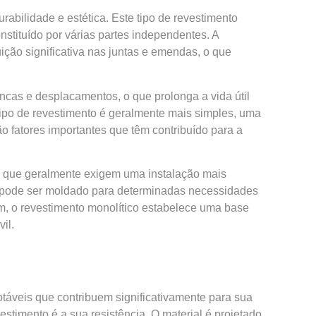
bilidade e estética. Este tipo de revestimento
tituído por várias partes independentes. A
uição significativa nas juntas e emendas, o que
incas e desplacamentos, o que prolonga a vida útil
tipo de
revestimento
é geralmente mais simples, uma
o fatores importantes que têm contribuído para a
s, que geralmente exigem uma instalação mais
s pode ser moldado para determinadas necessidades
m, o revestimento monolítico estabelece uma base
il.
táveis que contribuem significativamente para sua
estimento é a sua resistência. O material é projetado