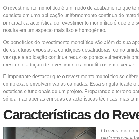
O
revestimento monolítico
é um modo de acabamento que tem ga
consiste em uma aplicação uniformemente contínua de materi
principal característica do revestimento monolítico é que ele
resulta em um aspecto mais liso e homogêneo.
Os benefícios do revestimento monolítico vão além da sua apar
de estruturas expostas a condições desafiadoras, como umid
vez que a aplicação contínua reduz os pontos vulneráveis ond
crescente adoção de revestimentos monolíticos em diversas c
É importante destacar que o revestimento monolítico se dife
complexa e envolvem várias camadas. Essa singularidade o t
estéticas e funcionais de um projeto. Preparando o terreno
sólida, não apenas em suas características técnicas, mas ta
Características do Rev
O revestimento m
performance e lon