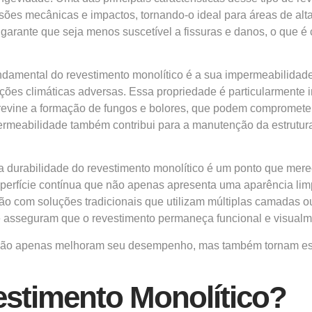
nsões mecânicas e impactos, tornando-o ideal para áreas de alta
arante que seja menos suscetível a fissuras e danos, o que é c
ndamental do revestimento monolítico é a sua impermeabilidade. 
ões climáticas adversas. Essa propriedade é particularmente
revine a formação de fungos e bolores, que podem comprometer
permeabilidade também contribui para a manutenção da estrutur
a durabilidade do revestimento monolítico é um ponto que mer
perfície contínua que não apenas apresenta uma aparência l
 com soluções tradicionais que utilizam múltiplas camadas ou j
ue asseguram que o revestimento permaneça funcional e visualme
co não apenas melhoram seu desempenho, mas também tornam es
stimento Monolítico?