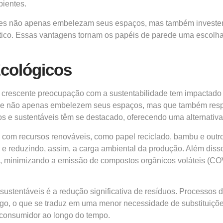
bientes.
dores não apenas embelezam seus espaços, mas também invest
ico. Essas vantagens tornam os papéis de parede uma escolha
Ecológicos
rescente preocupação com a sustentabilidade tem impactado di
que não apenas embelezem seus espaços, mas que também respe
os e sustentáveis têm se destacado, oferecendo uma alternativa
com recursos renováveis, como papel reciclado, bambu e outro
 e reduzindo, assim, a carga ambiental da produção. Além disso,
el, minimizando a emissão de compostos orgânicos voláteis (C
sustentáveis é a redução significativa de resíduos. Processos 
ngo, o que se traduz em uma menor necessidade de substituiç
 consumidor ao longo do tempo.