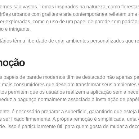
rnos são vastos. Temas inspirados na natureza, como florest
drões urbanos com grafites e arte contemporânea refletem uma es
r exploradas, como o uso de um papel de parede com padrão 
 e intrigante.
etários têm a liberdade de criar ambientes personalizados que 
emoção
 papéis de parede modernos têm se destacado não apenas pela
 vez mais consumidores que desejam transformar seus ambiente
tos permitem que os usuários realizem a aplicação sem a necess
 reduz a bagunça normalmente associada à instalação de papéis 
ente, é necessário preparar a superfície, garantindo que estej
e ser fixado firmemente. A própria remoção é simplificada, uma v
de. Isso é particularmente útil para quem gosta de mudar a de