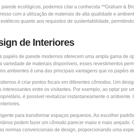
parede ecológicos, podemos citar a conhecida **Graham & Bro
misso com a utilização de materiais de alta qualidade e ambi
stéticos quanto aos requisitos de sustentabilidade, permitin
ign de Interiores
s papéis de parede modernos oferecem uma ampla gama de opç
e a variedade de materiais disponíveis, esses revestimentos pe
o dos ambientes é uma das principais vantagens que os papéis
modernos é criar pontos focais em diferentes cômodos. Um de
 interessantes entre os visitantes. Por exemplo, ao optar po
ietário, é possível revitalizar instantaneamente o ambiente. I
nteriores.
igente para transformar espaços pequenos. Ao escolher padrõe
rietários podem fazer um cômodo parecer maior e mais arejado.
a as normas convencionais de design, proporcionando uma exp