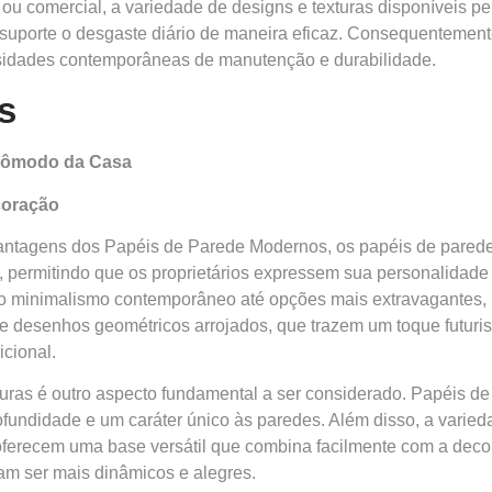
 ou comercial, a variedade de designs e texturas disponíveis 
uporte o desgaste diário de maneira eficaz. Consequentemen
ssidades contemporâneas de manutenção e durabilidade.
s
 Cômodo da Casa
coração
antagens dos Papéis de Parede Modernos, os papéis de pared
s, permitindo que os proprietários expressem sua personalidad
o minimalismo contemporâneo até opções mais extravagantes, 
 desenhos geométricos arrojados, que trazem um toque futurist
icional.
turas é outro aspecto fundamental a ser considerado. Papéis 
fundidade e um caráter único às paredes. Além disso, a varie
s oferecem uma base versátil que combina facilmente com a deco
m ser mais dinâmicos e alegres.