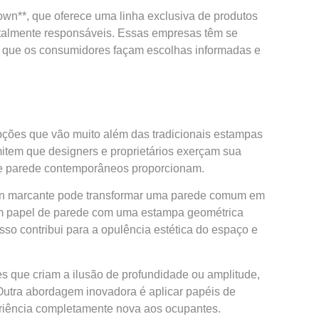
wn**, que oferece uma linha exclusiva de produtos
entalmente responsáveis. Essas empresas têm se
do que os consumidores façam escolhas informadas e
ões que vão muito além das tradicionais estampas
rmitem que designers e proprietários exerçam sua
 de parede contemporâneos proporcionam.
sign marcante pode transformar uma parede comum em
r um papel de parede com uma estampa geométrica
sso contribui para a opulência estética do espaço e
s que criam a ilusão de profundidade ou amplitude,
 Outra abordagem inovadora é aplicar papéis de
eriência completamente nova aos ocupantes.