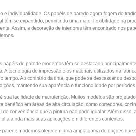
 e individualidade. Os papéis de parede agora fogem do tradici
tal têm se expandido, permitindo uma maior flexibilidade na pr
te. Assim, a decoração de interiores têm encontrado nos papéi
dernos.
papéis de parede modernos têm-se destacado principalmente p
ta. A tecnologia de impressão e os materiais utilizados na fab
o tempo. Ao contrário da tinta, que pode se descascar ou desbo
ndições, mantendo sua aparência e funcionalidade por períodos
 é sua facilidade de manutenção. Muitos modelos são projetad
 benéfico em áreas de alta circulação, como corredores, cozinh
vel de conveniência que a pintura não pode igualar. Além disso
mplia ainda mais suas aplicações em diferentes contextos.
 de parede modernos oferecem uma ampla gama de opções que s