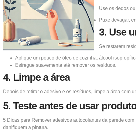
Use os dedos ou 
Puxe devagar, em
3.
Use u
Se restarem resí
Aplique um pouco de óleo de cozinha, álcool isopropíl
Esfregue suavemente até remover os resíduos.
4.
Limpe a área
Depois de retirar o
adesivo
e os resíduos, limpe a área com u
5.
Teste antes de usar produt
5 Dicas para Remover adesivos autocolantes da parede com u
danifiquem a pintura.