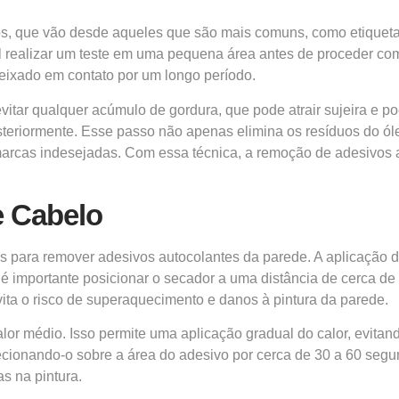
s, que vão desde aqueles que são mais comuns, como etiquetas
el realizar um teste em uma pequena área antes de proceder co
deixado em contato por um longo período.
itar qualquer acúmulo de gordura, que pode atrair sujeira e po
eriormente. Esse passo não apenas elimina os resíduos do óleo
arcas indesejadas. Com essa técnica, a remoção de adesivos au
e Cabelo
 para remover adesivos autocolantes da parede. A aplicação do 
 é importante posicionar o secador a uma distância de cerca de
vita o risco de superaquecimento e danos à pintura da parede.
calor médio. Isso permite uma aplicação gradual do calor, evita
cionando-o sobre a área do adesivo por cerca de 30 a 60 segun
s na pintura.