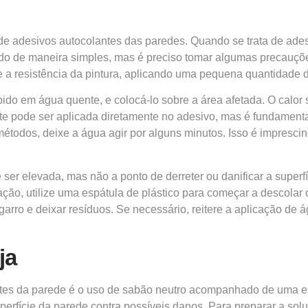
de adesivos autocolantes das paredes. Quando se trata de ades
do de maneira simples, mas é preciso tomar algumas precauções
 e a resistência da pintura, aplicando uma pequena quantidade
 em água quente, e colocá-lo sobre a área afetada. O calor s
te pode ser aplicada diretamente no adesivo, mas é fundament
odos, deixe a água agir por alguns minutos. Isso é imprescindí
er elevada, mas não a ponto de derreter ou danificar a superf
ção, utilize uma espátula de plástico para começar a descolar 
arro e deixar resíduos. Se necessário, reitere a aplicação de
ja
ntes da parede é o uso de sabão neutro acompanhado de uma e
erfície da parede contra possíveis danos. Para preparar a sol