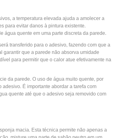
ivos, a temperatura elevada ajuda a amolecer a
 para evitar danos à pintura existente.
 de água quente em uma parte discreta da parede.
erá transferido para o adesivo, fazendo com que a
al garantir que a parede não absorva umidade
vel para permitir que o calor atue efetivamente na
ície da parede. O uso de água muito quente, por
o adesivo. É importante abordar a tarefa com
 água quente até que o adesivo seja removido com
sponja macia. Esta técnica permite não apenas a
ução, misture uma parte de sabão neutro em um