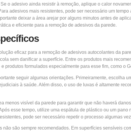
. Se o adesivo ainda resistir à remoção, aplique o calor novam
Para adesivos mais resistentes, pode ser necessário um tempo 
rtante deixar a área arejar por alguns minutos antes de aplica
rática e eficiente para a remoção de adesivos da parede.
pecíficos
solução eficaz para a remoção de adesivos autocolantes da par
cola sem danificar a superfície. Entre os produtos mais reco
o e produtos formulados especialmente para esse fim, como o 
mportante seguir algumas orientações. Primeiramente, escolha u
udiciais à saúde. Além disso, o uso de luvas é altamente rec
ea menos visível da parede para garantir que não haverá danos
. Após esse tempo, utilize uma espátula de plástico ou um pan
esistentes, pode ser necessário repetir o processo algumas vez
cos não são sempre recomendados. Em superfícies sensíveis com