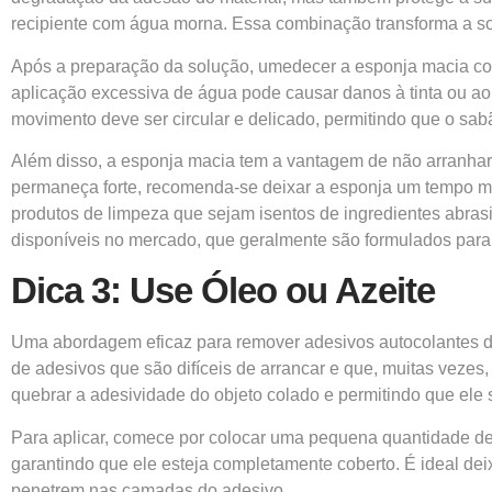
recipiente com água morna. Essa combinação transforma a so
Após a preparação da solução, umedecer a esponja macia com
aplicação excessiva de água pode causar danos à tinta ou 
movimento deve ser circular e delicado, permitindo que o sab
Além disso, a esponja macia tem a vantagem de não arranhar
permaneça forte, recomenda-se deixar a esponja um tempo maio
produtos de limpeza que sejam isentos de ingredientes abras
disponíveis no mercado, que geralmente são formulados para s
Dica 3: Use Óleo ou Azeite
Uma abordagem eficaz para remover adesivos autocolantes da
de adesivos que são difíceis de arrancar e que, muitas vezes
quebrar a adesividade do objeto colado e permitindo que ele
Para aplicar, comece por colocar uma pequena quantidade d
garantindo que ele esteja completamente coberto. É ideal deix
penetrem nas camadas do adesivo.