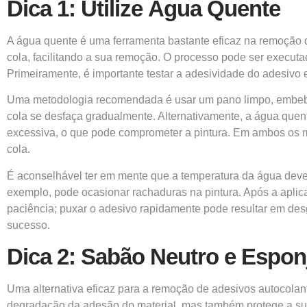
Dica 1: Utilize Água Quente
A água quente é uma ferramenta bastante eficaz na remoção 
cola, facilitando a sua remoção. O processo pode ser executa
Primeiramente, é importante testar a adesividade do adesivo
Uma metodologia recomendada é usar um pano limpo, embebido
cola se desfaça gradualmente. Alternativamente, a água quen
excessiva, o que pode comprometer a pintura. Em ambos os mét
cola.
É aconselhável ter em mente que a temperatura da água deve s
exemplo, pode ocasionar rachaduras na pintura. Após a aplica
paciência; puxar o adesivo rapidamente pode resultar em desg
sucesso.
Dica 2: Sabão Neutro e Espon
Uma alternativa eficaz para a remoção de adesivos autocola
degradação da adesão do material, mas também protege a sup