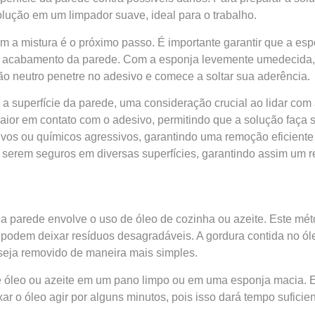
lução em um limpador suave, ideal para o trabalho.
 a mistura é o próximo passo. É importante garantir que a es
ao acabamento da parede. Com a esponja levemente umedecida,
ão neutro penetre no adesivo e comece a soltar sua aderência.
 a superfície da parede, uma consideração crucial ao lidar co
r em contato com o adesivo, permitindo que a solução faça sua
ivos ou químicos agressivos, garantindo uma remoção eficiente
erem seguros em diversas superfícies, garantindo assim um resu
 parede envolve o uso de óleo de cozinha ou azeite. Este mét
, podem deixar resíduos desagradáveis. A gordura contida no ó
 seja removido de maneira mais simples.
e óleo ou azeite em um pano limpo ou em uma esponja macia. 
ar o óleo agir por alguns minutos, pois isso dará tempo suficie