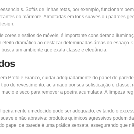
 essenciais. Sofás de linhas retas, por exemplo, funcionam be
 marcantes do mármore. Almofadas em tons suaves ou padrões g
design.
e cores e estilos de móveis, é importante considerar a ilumina
m efeito dramático ao destacar determinadas áreas do espaço. 
 busca um ambiente que exala classe e elegância.
ados
e em Preto e Branco, cuidar adequadamente do papel de parede
 tipo de revestimento, aclamado por sua sofisticação e classe,
macio e seco para remover a poeira acumulada. A limpeza regul
o ligeiramente umedecido pode ser adequado, evitando o exces
ja suave e não abrasiva; produtos químicos agressivos podem da
do papel de parede é uma prática sensata, assegurando que nã