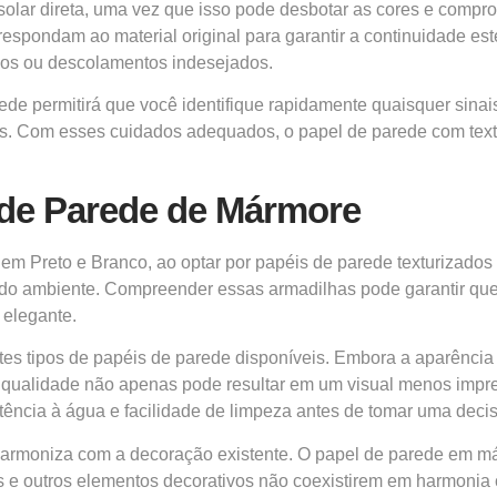
 solar direta, uma vez que isso pode desbotar as cores e compr
spondam ao material original para garantir a continuidade esté
sgos ou descolamentos indesejados.
rede permitirá que você identifique rapidamente quaisquer sin
es. Com esses cuidados adequados, o papel de parede com tex
 de Parede de Mármore
 em Preto e Branco, ao optar por papéis de parede texturizado
 do ambiente. Compreender essas armadilhas pode garantir que
e elegante.
entes tipos de papéis de parede disponíveis. Embora a aparênci
ixa qualidade não apenas pode resultar em um visual menos im
tência à água e facilidade de limpeza antes de tomar uma decisã
armoniza com a decoração existente. O papel de parede em má
e outros elementos decorativos não coexistirem em harmonia co