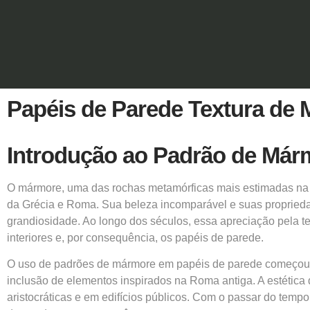
Papéis de Parede Textura de 
Introdução ao Padrão de Már
O mármore, uma das rochas metamórficas mais estimadas na hi
da Grécia e Roma. Sua beleza incomparável e suas proprieda
grandiosidade. Ao longo dos séculos, essa apreciação pela t
interiores e, por consequência, os papéis de parede.
O uso de padrões de mármore em papéis de parede começou a
inclusão de elementos inspirados na Roma antiga. A estétic
aristocráticas e em edifícios públicos. Com o passar do temp