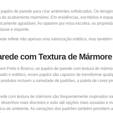
apéis de parede para criar ambientes sofisticados. Os designs
a do acabamento marmóreo. Em residências, escritórios e espaç
icamente agradável. Ao optarem por essa escolha, os proprie
asse e requinte.
ede reflete não apenas uma valorização estética, mas também 
Parede com Textura de Mármore
 em Preto e Branco, os papéis de parede com textura de mármo
nado e estético, esses papéis são capazes de transformar qual
s produtos incluem a variedade de padrões, a paleta de cores
rede com textura de mármore são frequentemente inspirados na
s desenhos mais discretos e sutis até opções mais ousadas e 
tica do ambiente. As variações dos padrões também permitem ad