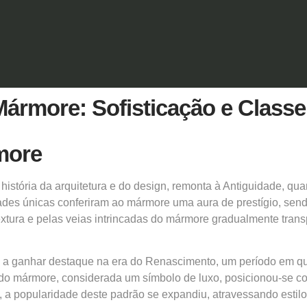
Mármore: Sofisticação e Class
more
stória da arquitetura e do design, remonta à Antiguidade, qua
des únicas conferiram ao mármore uma aura de prestígio, send
extura e pelas veias intrincadas do mármore gradualmente tran
 ganhar destaque na era do Renascimento, um período em que o
a do mármore, considerada um símbolo de luxo, posicionou-se 
o, a popularidade deste padrão se expandiu, atravessando esti