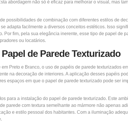
s. Esta abordagem não só é eficaz para melhorar o visual, mas 
 possibilidades de combinação com diferentes estilos de dec
 adapta facilmente a diversos conceitos estéticos. Isso signif
Por fim, pela sua elegância inerente, esse tipo de papel de p
pradores ou locatários.
 Papel de Parede Texturizado
 em Preto e Branco, o uso de papéis de parede texturizados e
cente na
decoração de interiores.
A aplicação desses papéis pode
hores espaços em que o papel de parede texturizado pode ser i
dos para a instalação do papel de parede texturizado. Este amb
l de parede com textura semelhante ao mármore não apenas ad
icação e estilo pessoal dos habitantes. Com a iluminação adeq
.