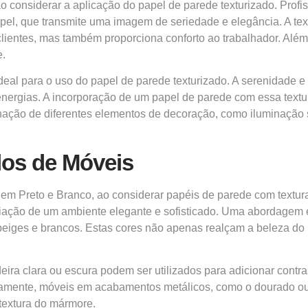
o considerar a aplicação do papel de parede texturizado. Prof
pel, que transmite uma imagem de seriedade e elegância. A text
lientes, mas também proporciona conforto ao trabalhador. Além
e.
eal para o uso do papel de parede texturizado. A serenidade 
 energias. A incorporação de um papel de parede com essa text
mbinação de diferentes elementos de decoração, como iluminaçã
los de Móveis
 em Preto e Branco, ao considerar papéis de parede com textu
riação de um ambiente elegante e sofisticado. Uma abordagem 
 beiges e brancos. Estas cores não apenas realçam a beleza 
a clara ou escura podem ser utilizados para adicionar contra
tivamente, móveis em acabamentos metálicos, como o dourado o
 textura do mármore.