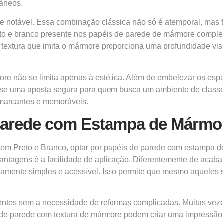
râneos.
nte notável. Essa combinação clássica não só é atemporal, ma
reto e branco presente nos papéis de parede de mármore compl
a textura que imita o mármore proporciona uma profundidade v
ore não se limita apenas à estética. Além de embelezar os es
-se uma aposta segura para quem busca um ambiente de classe. 
 marcantes e memoráveis.
 Parede com Estampa de Mármo
e em Preto e Branco, optar por papéis de parede com estampa
 vantagens é a facilidade de aplicação. Diferentemente de aca
tivamente simples e acessível. Isso permite que mesmo aquele
bientes sem a necessidade de reformas complicadas. Muitas ve
s de parede com textura de mármore podem criar uma impressão