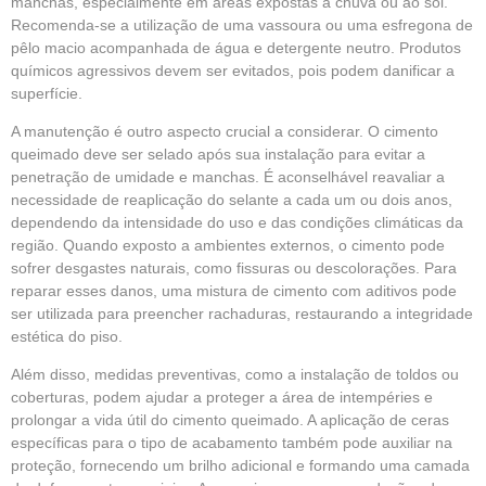
manchas, especialmente em áreas expostas à chuva ou ao sol.
Recomenda-se a utilização de uma vassoura ou uma esfregona de
pêlo macio acompanhada de água e detergente neutro. Produtos
químicos agressivos devem ser evitados, pois podem danificar a
superfície.
A manutenção é outro aspecto crucial a considerar. O cimento
queimado deve ser selado após sua instalação para evitar a
penetração de umidade e manchas. É aconselhável reavaliar a
necessidade de reaplicação do selante a cada um ou dois anos,
dependendo da intensidade do uso e das condições climáticas da
região. Quando exposto a ambientes externos, o cimento pode
sofrer desgastes naturais, como fissuras ou descolorações. Para
reparar esses danos, uma mistura de cimento com aditivos pode
ser utilizada para preencher rachaduras, restaurando a integridade
estética do piso.
Além disso, medidas preventivas, como a instalação de toldos ou
coberturas, podem ajudar a proteger a área de intempéries e
prolongar a vida útil do cimento queimado. A aplicação de ceras
específicas para o tipo de acabamento também pode auxiliar na
proteção, fornecendo um brilho adicional e formando uma camada