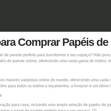
ara Comprar Papéis de 
el de parede perfeito para transformar o seu espaço? Não proc
éis de parede online, oferecendo uma vasta gama de estilos, d
s maiores varejistas online do mundo, oferecendo uma vasta s
es para todos os estilos e orçamentos, a Amazon é um ótimo 
o
oração para casa, incluindo uma ampla seleção de papéis de par
ontrar o papel de parede perfeito para o seu espaço.
[2]