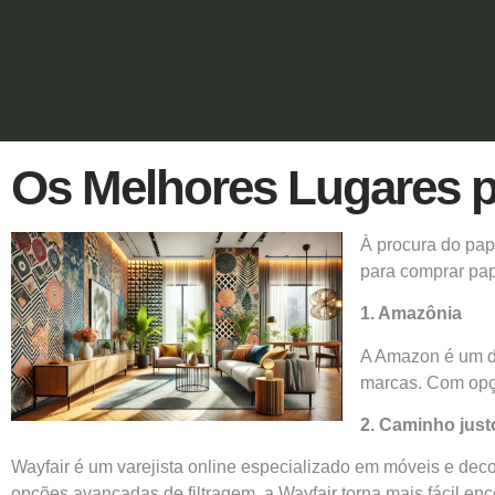
Os Melhores Lugares p
À procura do pap
para comprar pap
1. Amazônia
A Amazon é um do
marcas. Com opçõ
2. Caminho just
Wayfair é um varejista online especializado em móveis e dec
opções avançadas de filtragem, a Wayfair torna mais fácil enc