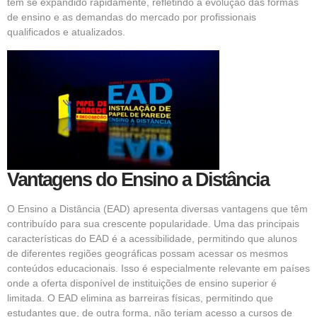
tem se expandido rapidamente, refletindo a evolução das formas
de ensino e as demandas do mercado por profissionais
qualificados e atualizados.
Vantagens do Ensino a Distância
O Ensino a Distância (EAD) apresenta diversas vantagens que têm
contribuído para sua crescente popularidade. Uma das principais
características do EAD é a acessibilidade, permitindo que alunos
de diferentes regiões geográficas possam acessar os mesmos
conteúdos educacionais. Isso é especialmente relevante em países
onde a oferta disponível de instituições de ensino superior é
limitada. O EAD elimina as barreiras físicas, permitindo que
estudantes que, de outra forma, não teriam acesso a cursos de