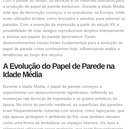
Com o passar do tempo, as técnicas e os materiais utilizados para
a produção de papel de parede evoluíram. Durante a Idade Média,
este tipo de decoração começou a se popularizar na Europa, onde
eram utilizados tecidos, como brocados e veludos, para adornar as
paredes. Com a invenção da impressão a partir do século XV, a
possibilidade de criar designs reproduzíveis ampliou imensamente
o acesso aos papéis de parede decorativos. Esses
desenvolvimentos iniciais foram fundamentais para a evolução do
papel de parede como conhecemos hoje, influenciando estilos e
tendências ao longo dos séculos.
A Evolução do Papel de Parede na
Idade Média
Durante a Idade Média, o papel de parede começou a
experimentar um desenvolvimento significativo, refletindo as
mudanças nas técnicas de impressão e os gostos artísticos da
época. No início do período medieval, as superfícies das paredes
eram frequentemente cobertas com tecidos, como tapeçarias, que
não apenas protegiam o ambiente do frio, mas também serviam
como uma forma de embelezar os espaços internos. Os ricos e
aristocratas utilizavam esses materiais, que eram frequentemente