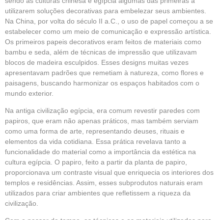
sendo as culturas chinesa e egípcia algumas das primeiras a
utilizarem soluções decorativas para embelezar seus ambientes.
Na China, por volta do século II a.C., o uso de papel começou a se
estabelecer como um meio de comunicação e expressão artística.
Os primeiros papeis decorativos eram feitos de materiais como
bambu e seda, além de técnicas de impressão que utilizavam
blocos de madeira esculpidos. Esses designs muitas vezes
apresentavam padrões que remetiam à natureza, como flores e
paisagens, buscando harmonizar os espaços habitados com o
mundo exterior.
Na antiga civilização egípcia, era comum revestir paredes com
papiros, que eram não apenas práticos, mas também serviam
como uma forma de arte, representando deuses, rituais e
elementos da vida cotidiana. Essa prática revelava tanto a
funcionalidade do material como a importância da estética na
cultura egípcia. O papiro, feito a partir da planta de papiro,
proporcionava um contraste visual que enriquecia os interiores dos
templos e residências. Assim, esses subprodutos naturais eram
utilizados para criar ambientes que refletissem a riqueza da
civilização.