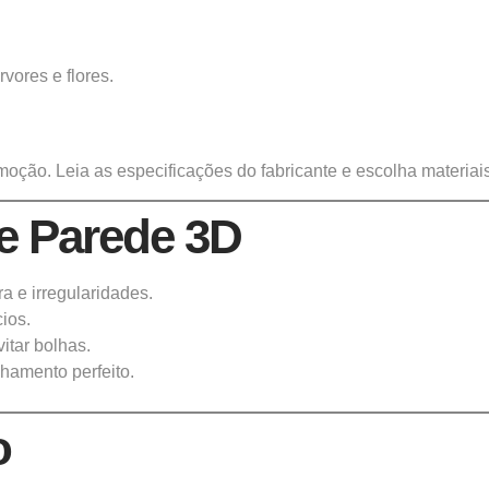
.
vores e flores.
remoção. Leia as especificações do fabricante e escolha materi
e Parede 3D
a e irregularidades.
cios.
vitar bolhas.
nhamento perfeito.
o