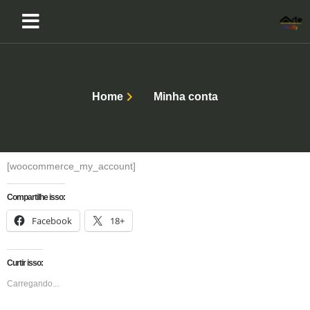
Home
Minha conta
[woocommerce_my_account]
Compartilhe isso:
Facebook
18+
Curtir isso:
Carregando...