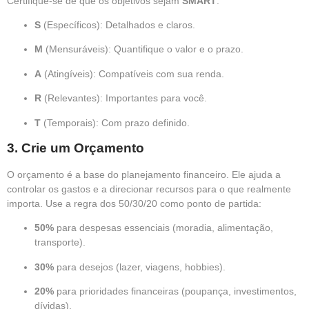
Certifique-se de que os objetivos sejam
SMART
:
S
(Específicos): Detalhados e claros.
M
(Mensuráveis): Quantifique o valor e o prazo.
A
(Atingíveis): Compatíveis com sua renda.
R
(Relevantes): Importantes para você.
T
(Temporais): Com prazo definido.
3.
Crie um Orçamento
O orçamento é a base do planejamento financeiro. Ele ajuda a
controlar os gastos e a direcionar recursos para o que realmente
importa. Use a regra dos 50/30/20 como ponto de partida:
50%
para despesas essenciais (moradia, alimentação,
transporte).
30%
para desejos (lazer, viagens, hobbies).
20%
para prioridades financeiras (poupança, investimentos,
dívidas).