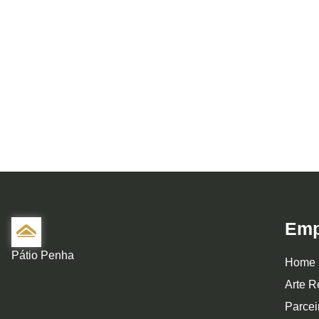
Emp
Pátio Penha
Home
Arte R
Parcei