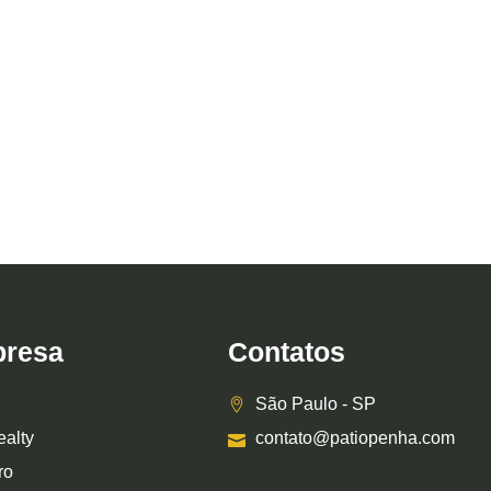
resa
Contatos
São Paulo - SP
ealty
contato@patiopenha.com
ro