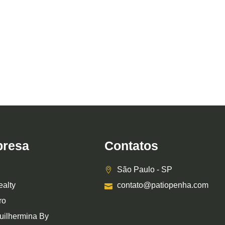
resa
Contatos
São Paulo - SP
ealty
contato@patiopenha.com
ro
uilhermina By