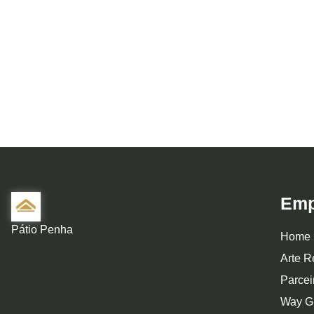
Emp
Pátio Penha
Home
Arte R
Parcei
Way G