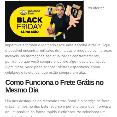
As
ofertas
imperdíveis
tornam o Mercado Livre uma escolha atrativa. Aqui,
é possível encontrar milhares de
marcas e produtos
com preços
incríveis. As
promoções
são atualizadas constantemente,
permitindo que você sempre encontre algo novo e vantajoso.
Além disso, você pode acessar ofertas específicas, como
celulares e telefones, que estão sempre em alta.
Como Funciona o Frete Grátis no
Mesmo Dia
Um dos
destaques
do Mercado Livre Brasil é o serviço de frete
grátis no mesmo dia. Este recurso é perfeito para quem precisa
de um produto de forma rápida e eficiente. Ao selecionar um