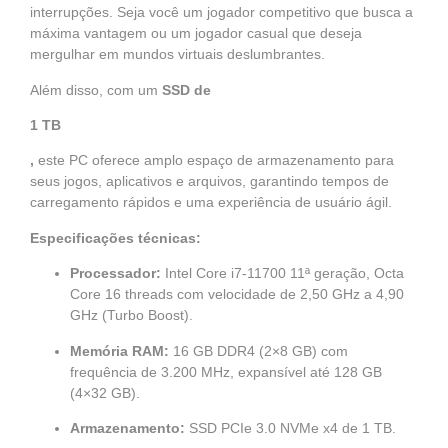
interrupções. Seja você um jogador competitivo que busca a
máxima vantagem ou um jogador casual que deseja
mergulhar em mundos virtuais deslumbrantes.
Além disso, com um
SSD de
1 TB
,
este PC oferece amplo espaço de armazenamento para
seus jogos, aplicativos e arquivos, garantindo tempos de
carregamento rápidos e uma experiência de usuário ágil.
Especificações técnicas:
Processador:
Intel Core i7-11700 11ª geração, Octa
Core 16 threads com velocidade de 2,50 GHz a 4,90
GHz (Turbo Boost).
Memória RAM
:
16 GB DDR4 (2×8 GB) com
frequência de 3.200 MHz, expansível até 128 GB
(4×32 GB).
Armazenamento
:
SSD PCIe 3.0 NVMe x4 de 1 TB.