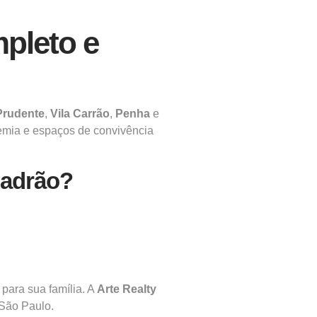
pleto e
Prudente
,
Vila Carrão
,
Penha
e
demia e espaços de convivência
padrão?
para sua família. A
Arte Realty
 São Paulo.